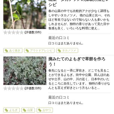
シピ
春の山菜の中でも比較的アクが少なく調理も
しやすいタカノツメ。 他の山菜と比べ、それ
ほど有名ではないので知らない人も多いかも
しれませんが、独特の香りがあって見た目や
食感も良く、いろいろな料理に使え...
(評価数:
0
件)
0
最近の口コミ
口コミはまだありません。
あく抜き
アウトドアレシピ
タカノツメ
摘みたてのよもぎで草餅を作ろ
う！
春先になると一斉に芽吹き、どこでも見るこ
とができるよもぎ。街中や公園、田んぼのあ
ぜや土手、山の中、川の近く、日本中のいた
るところに自生しています。 独特の香りがな
んとも言えず好きという方もいると...
(評価数:
0
件)
0
最近の口コミ
口コミはまだありません。
よもぎ
山菜
おやつ