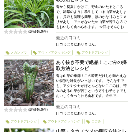
春から初夏にかけて、野山のいたるところ
で、雑草のように群生している山菜がありま
す。採取も調理も簡単、ほのかな甘みとヌメ
リがあり、アクがないため山菜が苦手な方で
もおいしく食べられます。 今回はそんなお...
(評価数:
0
件)
0
最近の口コミ
口コミはまだありません。
ノカンゾウ
アウトドアクッキング
アウトドアレシピ
あく抜き不要で絶品！こごみの採
取方法とレシピ
春は山菜の季節！この時期だけしか味わえな
い特別な味覚がいっぱいです。 そんな中で
も、アクやクセがほとんどないこごみは、苦
みのある山菜が苦手という方やお子さまでも
おいしく食べられる食材です。近年で...
最近の口コミ
(評価数:
0
件)
口コミはまだありません。
0
アウトドアレシピ
アウトドアクッキング
こごみ
山菜・タカノツメの採取方法とレ