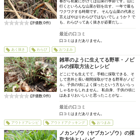
春から初夏にかけては山菜の季節です。山に
行くといろんな山菜が顔を出す、一年で最も
ワクワクする時期です。 そんな山菜の代表と
言えばやはりわらびではないでしょうか？ で
も、わらびってあく抜きが必要だし...
(評価数:
0
件)
0
最近の口コミ
口コミはまだありません。
あく抜き
わらび
おつまみ
雑草のように生えてる野草・ノビ
ルの採取方法とレシピ
どこにでも生えてて、手軽に採取できる、そ
して意外と長い期間採取ができる野草がノビ
ル。子供の頃によく採ったという方もいらっ
しゃるかもしれません。 私自身、子供の頃に
はあまりおいしいと思ったことがな...
(評価数:
0
件)
0
最近の口コミ
口コミはまだありません。
アウトドアレシピ
アウトドアクッキング
おつまみ
ノカンゾウ（ヤブカンゾウ）の採
取方法とレシピ