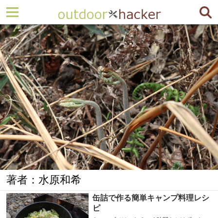
著者：水原和希
缶詰で作る簡単キャンプ料理レシ
ピ