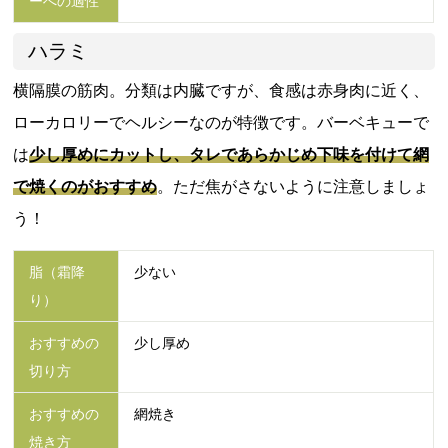
ーへの適性
ハラミ
横隔膜の筋肉。分類は内臓ですが、食感は赤身肉に近く、
ローカロリーでヘルシーなのが特徴です。バーベキューで
は
少し厚めにカットし、タレであらかじめ下味を付けて網
で焼くのがおすすめ
。ただ焦がさないように注意しましょ
う！
脂（霜降
少ない
り）
おすすめの
少し厚め
切り方
おすすめの
網焼き
焼き方