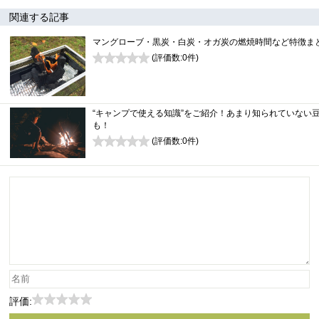
関連する記事
マングローブ・黒炭・白炭・オガ炭の燃焼時間など特徴ま
(評価数:
0
件)
0
“キャンプで使える知識”をご紹介！あまり知られていない
も！
(評価数:
0
件)
0
評価: