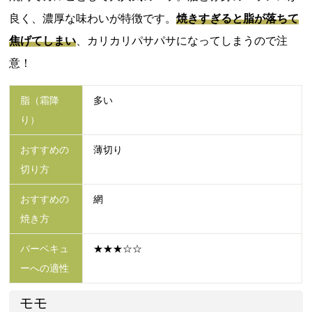
良く、濃厚な味わいが特徴です。
焼きすぎると脂が落ちて
焦げてしまい
、カリカリパサパサになってしまうので注
意！
脂（霜降
多い
り）
おすすめの
薄切り
切り方
おすすめの
網
焼き方
バーベキュ
★★★☆☆
ーへの適性
モモ