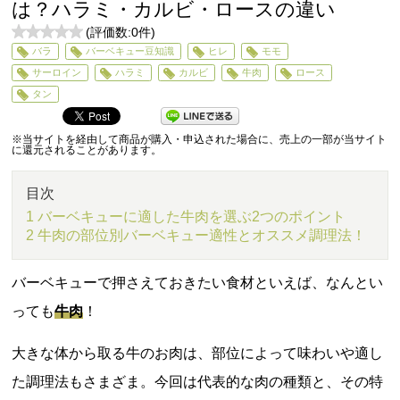
は？ハラミ・カルビ・ロースの違い
(評価数:
0
件)
0
バラ
バーベキュー豆知識
ヒレ
モモ
5
サーロイン
ハラミ
カルビ
牛肉
ロース
タン
※当サイトを経由して商品が購入・申込された場合に、売上の一部が当サイト
に還元されることがあります。
目次
1 バーベキューに適した牛肉を選ぶ2つのポイント
2 牛肉の部位別バーベキュー適性とオススメ調理法！
バーベキューで押さえておきたい食材といえば、なんとい
っても
牛肉
！
大きな体から取る牛のお肉は、部位によって味わいや適し
た調理法もさまざま。今回は代表的な肉の種類と、その特