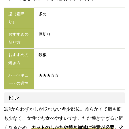
脂（霜降
多め
り）
おすすめの
厚切り
切り方
おすすめの
鉄板
焼き方
バーベキュ
★★★☆☆
ーへの適性
ヒレ
1頭からわずかしか取れない希少部位。柔らかくて脂も筋
も少なく、女性でも食べやすいです。ただ焼きすぎると固
くなるため、
カットのしかたや焼き加減に注意が必要
。火