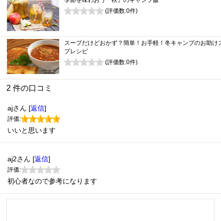
季節を味わおう『秋』のキャンプ飯
(評価数:
0
件)
0
スープだけどおかず？簡単！お手軽！冬キャンプのお助け
プレシピ
(評価数:
0
件)
0
2 件の口コミ
ajさん [
返信
]
評価:
いいと思います
aj2さん [
返信
]
評価:
初心者なので参考になります