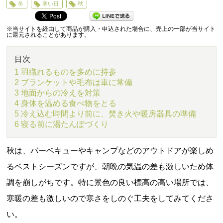
0
冬
寒い日
秋
5
※当サイトを経由して商品が購入・申込された場合に、売上の一部が当サイト
に還元されることがあります。
目次
1 羽織れるものを多めに持参
2 ブランケットや毛布は車に常備
3 地面からの冷えを対策
4 身体を温める食べ物をとる
5 冷え込む時間より前に、焚き火や暖房器具の準備
6 寝る前に湯たんぽづくり
秋は、バーベキューやキャンプなどのアウトドアが楽しめ
るベストシーズンですが、朝晩の気温の差も激しいため体
調を崩しがちです。特に景色の良い標高の高い場所では、
寒暖の差も激しいので寒さをしのぐ工夫をしてみてくださ
い。