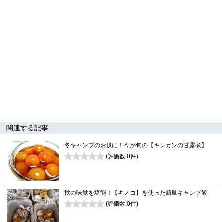
関連する記事
冬キャンプのお供に！今が旬の【キンカンの甘露煮】
(評価数:
0
件)
0
秋の味覚を堪能！【キノコ】を使った簡単キャンプ飯
(評価数:
0
件)
0