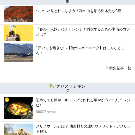
集
ついつい見とれてしまう！秋の山を彩る樹木たち9種
『春の一人旅』にチャレンジ！満喫するための準備のコツ
とは？
1日いても飽きない【信州スカイパーク】はこんなとこ
ろ！
特集記事一覧
アクセスランキン
グ
初めてでも簡単！キャンプで作れる華やか "パエリア" レシ
1
ピ♪
位
86007
views
メリノウールとは？ 他素材との違いやメリット・デメリッ
2
ト解説