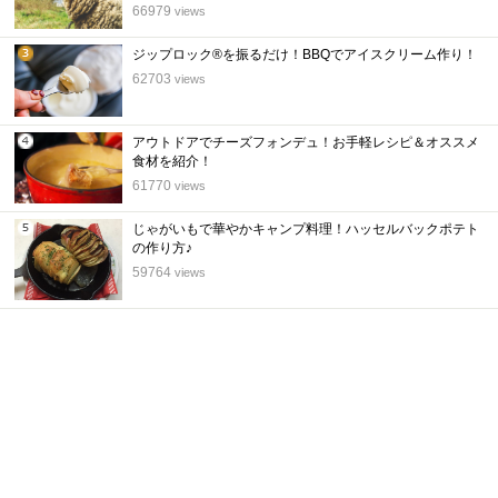
位
66979
views
ジップロック®を振るだけ！BBQでアイスクリーム作り！
3
62703
views
位
アウトドアでチーズフォンデュ！お手軽レシピ＆オススメ
4
食材を紹介！
位
61770
views
じゃがいもで華やかキャンプ料理！ハッセルバックポテト
5
の作り方♪
位
59764
views