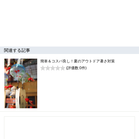
関連する記事
簡単＆コスパ良し！夏のアウトドア暑さ対策
(評価数:
0
件)
0