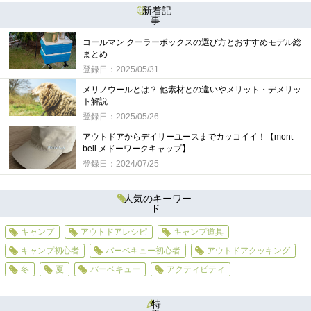
新着記
事
コールマン クーラーボックスの選び方とおすすめモデル総
まとめ
登録日：2025/05/31
メリノウールとは？ 他素材との違いやメリット・デメリッ
ト解説
登録日：2025/05/26
アウトドアからデイリーユースまでカッコイイ！【mont-
bell メドーワークキャップ】
登録日：2024/07/25
人気のキーワー
ド
キャンプ
アウトドアレシピ
キャンプ道具
キャンプ初心者
バーベキュー初心者
アウトドアクッキング
冬
夏
バーベキュー
アクティビティ
特