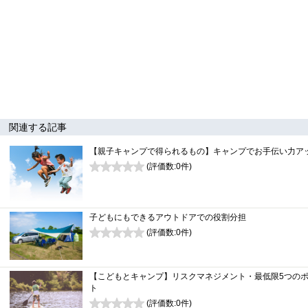
関連する記事
【親子キャンプで得られるもの】キャンプでお手伝い力ア
(評価数:
0
件)
0
子どもにもできるアウトドアでの役割分担
(評価数:
0
件)
0
【こどもとキャンプ】リスクマネジメント・最低限5つの
ト
(評価数:
0
件)