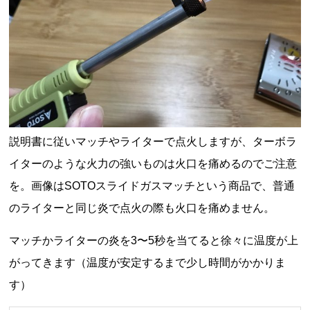
説明書に従いマッチやライターで点火しますが、ターボラ
イターのような火力の強いものは火口を痛めるのでご注意
を。
画像は
SOTO
スライドガスマッチという商品で、普通
のライターと同じ炎で点火の際も火口を痛めません。
マッチかライターの炎を
3
〜
5
秒を当てると徐々に温度が上
がってきます（温度が安定するまで少し時間がかかりま
す）