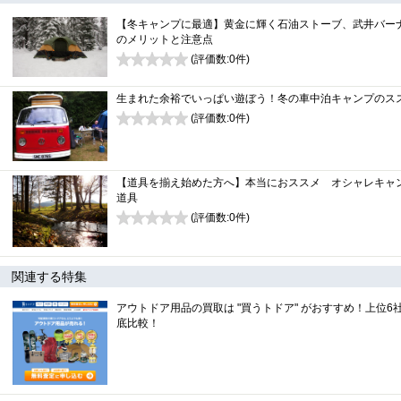
【冬キャンプに最適】黄金に輝く石油ストーブ、武井バー
のメリットと注意点
(評価数:
0
件)
0
生まれた余裕でいっぱい遊ぼう！冬の車中泊キャンプのス
(評価数:
0
件)
0
【道具を揃え始めた方へ】本当におススメ オシャレキャ
道具
(評価数:
0
件)
0
関連する特集
アウトドア用品の買取は "買うトドア" がおすすめ！上位6
底比較！