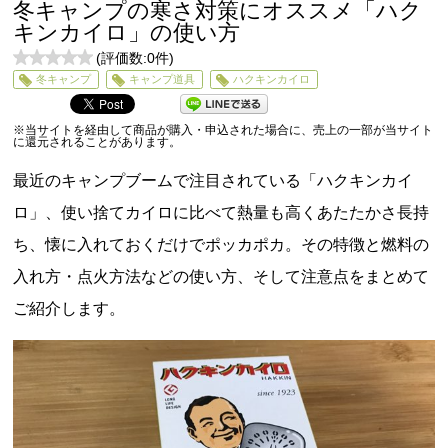
冬キャンプの寒さ対策にオススメ「ハク
キンカイロ」の使い方
(評価数:
0
件)
0
冬キャンプ
キャンプ道具
ハクキンカイロ
5
※当サイトを経由して商品が購入・申込された場合に、売上の一部が当サイト
に還元されることがあります。
最近のキャンプブームで注目されている「ハクキンカイ
ロ」、使い捨てカイロに比べて熱量も高くあたたかさ長持
ち、懐に入れておくだけでポッカポカ。その特徴と燃料の
入れ方・点火方法などの使い方、そして注意点をまとめて
ご紹介します。