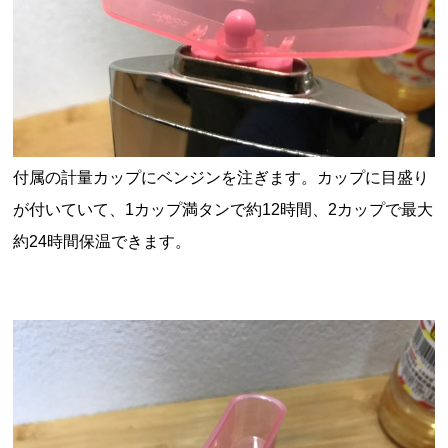
付属の計量カップにベンジンを注ぎます。
カップに目盛り
が付いていて、
1
カップ満タンで約
12
時間、
2
カップで最大
約
24
時間保温できます。