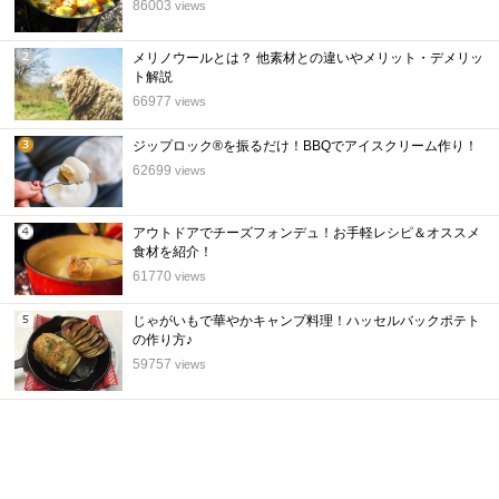
位
86003
views
メリノウールとは？ 他素材との違いやメリット・デメリッ
2
ト解説
位
66977
views
ジップロック®を振るだけ！BBQでアイスクリーム作り！
3
62699
views
位
アウトドアでチーズフォンデュ！お手軽レシピ＆オススメ
4
食材を紹介！
位
61770
views
じゃがいもで華やかキャンプ料理！ハッセルバックポテト
5
の作り方♪
位
59757
views