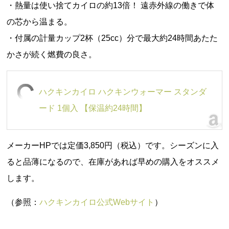
・熱量は使い捨てカイロの約
13
倍！ 遠赤外線の働きで体
の芯から温まる。
・付属の計量カップ
2
杯（
25cc
）分で最大約
24
時間あたた
かさが続く燃費の良さ。
ハクキンカイロ ハクキンウォーマー スタンダ
ード 1個入 【保温約24時間】
メーカーHPでは定価3,850円（税込）です。シーズンに入
ると品薄になるので、在庫があれば早めの購入をオススメ
します。
（参照：
ハクキンカイロ公式Webサイト
）