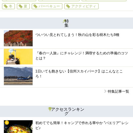
冬
夏
バーベキュー
アクティビティ
特
集
ついつい見とれてしまう！秋の山を彩る樹木たち9種
『春の一人旅』にチャレンジ！満喫するための準備のコツ
とは？
1日いても飽きない【信州スカイパーク】はこんなとこ
ろ！
特集記事一覧
アクセスランキン
グ
初めてでも簡単！キャンプで作れる華やか "パエリア" レシ
1
ピ♪