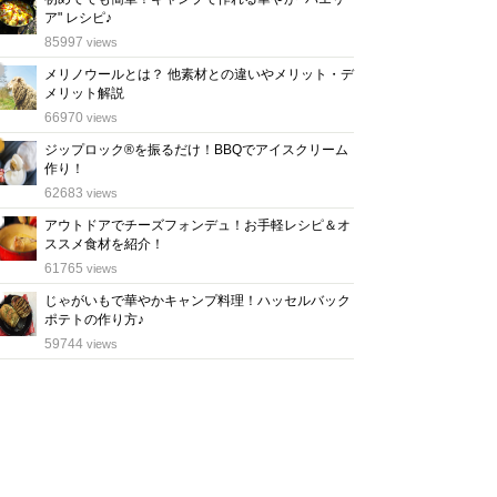
ア" レシピ♪
位
85997
views
メリノウールとは？ 他素材との違いやメリット・デ
メリット解説
位
66970
views
ジップロック®を振るだけ！BBQでアイスクリーム
作り！
位
62683
views
アウトドアでチーズフォンデュ！お手軽レシピ＆オ
ススメ食材を紹介！
位
61765
views
じゃがいもで華やかキャンプ料理！ハッセルバック
ポテトの作り方♪
位
59744
views