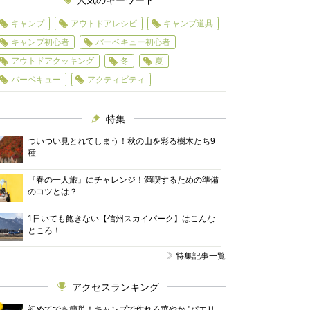
人気のキーワード
キャンプ
アウトドアレシピ
キャンプ道具
キャンプ初心者
バーベキュー初心者
アウトドアクッキング
冬
夏
バーベキュー
アクティビティ
特集
ついつい見とれてしまう！秋の山を彩る樹木たち9
種
『春の一人旅』にチャレンジ！満喫するための準備
のコツとは？
1日いても飽きない【信州スカイパーク】はこんな
ところ！
特集記事一覧
アクセスランキング
初めてでも簡単！キャンプで作れる華やか "パエリ