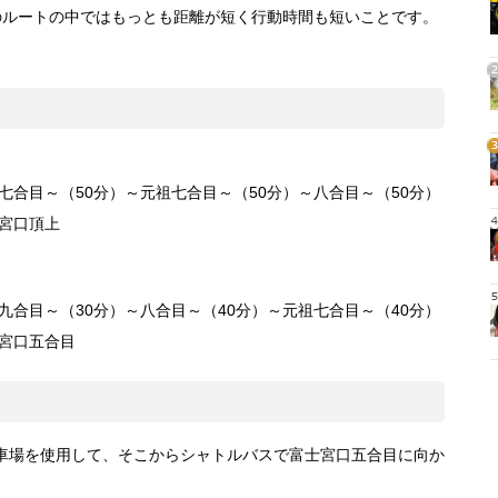
1
のルートの中ではもっとも距離が短く行動時間も短いことです。
2
3
七合目～（50分）～元祖七合目～（50分）～八合目～（50分）
士宮口頂上
4
九合目～（30分）～八合目～（40分）～元祖七合目～（40分）
5
士宮口五合目
車場を使用して、そこからシャトルバスで富士宮口五合目に向か