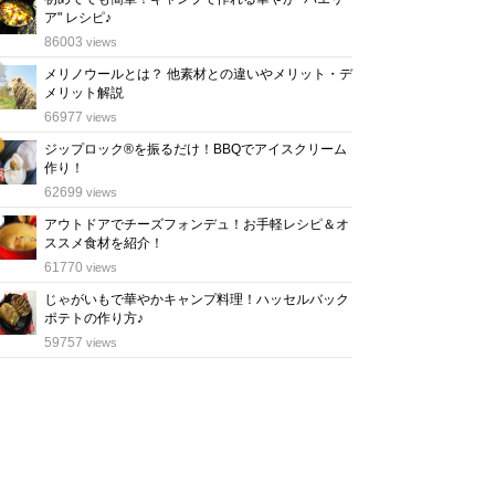
ア" レシピ♪
位
86003
views
メリノウールとは？ 他素材との違いやメリット・デ
メリット解説
位
66977
views
ジップロック®を振るだけ！BBQでアイスクリーム
作り！
位
62699
views
アウトドアでチーズフォンデュ！お手軽レシピ＆オ
ススメ食材を紹介！
位
61770
views
じゃがいもで華やかキャンプ料理！ハッセルバック
ポテトの作り方♪
位
59757
views