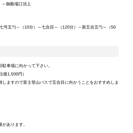
）～御殿場口頂上
七号五勺～（10分）～七合目～（120分）～新五合五勺～（50
目駐車場に向かって下さい。
復1,500円）
雑しますので富士登山バスで五合目に向かうことをおすすめしま
屋があります。