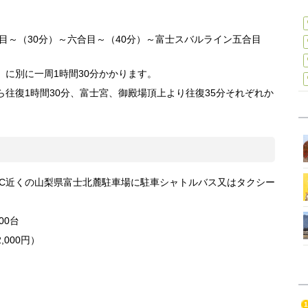
合目～（30分）～六合目～（40分）～富士スバルライン五合目
に別に一周1時間30分かかります。
から往復1時間30分、富士宮、御殿場頂上より往復35分それぞれか
IC近くの山梨県富士北麓駐車場に駐車シャトルバス又はタクシー
00台
000円）