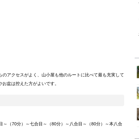
らのアクセスがよく、山小屋も他のルートに比べて最も充実して
やお盆は控えた方がよいです。
目～（70分）～七合目～（80分）～八合目～（80分）～本八合