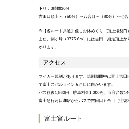
下り：3時間30分
吉田口頂上～（50分）～八合目～（80分）～七
※【各ルート共通】但しお鉢めぐり（頂上爆裂口）
また、剣ヶ峰（3775.6m）には吉田、須走頂上
かります。
アクセス
マイカー規制があります。規制期間中は富士吉田
で富士スバルライン五合目に向かいます。
バス往復1,860円、駐車料金1,000円、収容台数14
富士急行河口湖駅からバスで吉田口五合目（往復2,
富士宮ルート