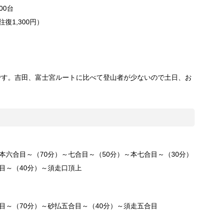
00台
復1,300円）
です。吉田、富士宮ルートに比べて登山者が少ないので土日、お
。
本六合目～（70分）～七合目～（50分）～本七合目～（30分）
目～（40分）～須走口頂上
目～（70分）～砂払五合目～（40分）～須走五合目