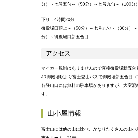
分）～七号五勺～（50分）～七号九勺～（100分
下り：4時間20分
御殿場口頂上～（50分）～七号九勺～（30分）～
分）～御殿場口新五合目
アクセス
マイカー規制はありませんので直接御殿場新五合
JR御殿場駅より富士登山バスで御殿場新五合目（往
各登山口には無料の駐車場がありますが、大変混
す。
山小屋情報
富士山には他の山に比べ、かなりたくさんの山小
吉田ルート 21軒