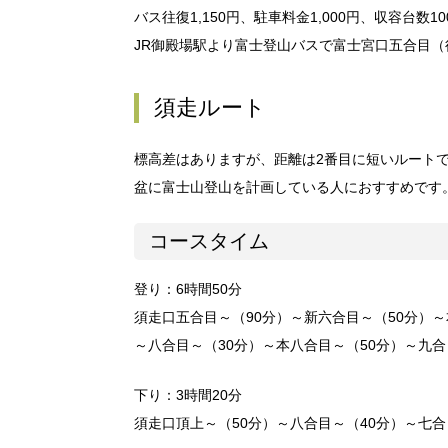
バス往復1,150円、駐車料金1,000円、収容台数10
JR御殿場駅より富士登山バスで富士宮口五合目（往
須走ルート
標高差はありますが、距離は2番目に短いルート
盆に富士山登山を計画している人におすすめです
コースタイム
登り：6時間50分
須走口五合目～（90分）～新六合目～（50分）～
～八合目～（30分）～本八合目～（50分）～九合
下り：3時間20分
須走口頂上～（50分）～八合目～（40分）～七合