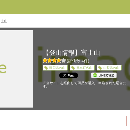
富士山
【登山情報】富士山
(評価数:
4
件)
4
5
静岡県の山
日本百名山
山梨県の山
※当サイトを経由して商品が購入・申込された場合に、
す。