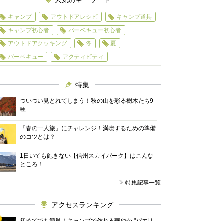
人気のキーワード
キャンプ
アウトドアレシピ
キャンプ道具
キャンプ初心者
バーベキュー初心者
アウトドアクッキング
冬
夏
バーベキュー
アクティビティ
特集
ついつい見とれてしまう！秋の山を彩る樹木たち9
種
『春の一人旅』にチャレンジ！満喫するための準備
のコツとは？
1日いても飽きない【信州スカイパーク】はこんな
ところ！
特集記事一覧
アクセスランキング
初めてでも簡単！キャンプで作れる華やか "パエリ