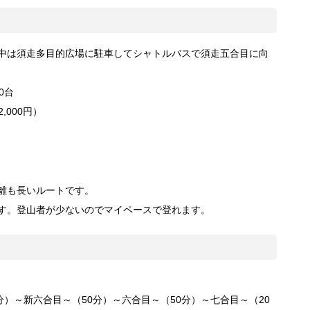
間中は須走多目的広場に駐車してシャトルバスで須走五合目に向
0台
000円）
距離も長いルートです。
です。登山者が少ないのでマイペースで登れます。
分）～新六合目～（50分）～六合目～（50分）～七合目～（20