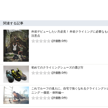
関連する記事
外岩デビューしたい方必見！ 外岩クライミングに必要なも
注意点
(評価数:
0
件)
0
初めてのクライミングシューズの選び方
(評価数:
0
件)
0
これでルーフの達人に。自宅で強くなれるクライミングト
ニング ―腹筋・体幹編―
(評価数:
0
件)
0