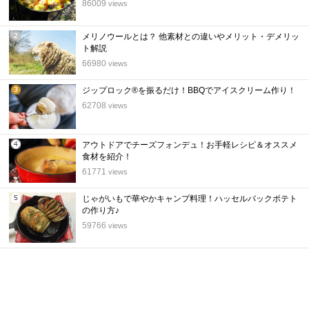
位
86009
views
メリノウールとは？ 他素材との違いやメリット・デメリッ
2
ト解説
位
66980
views
ジップロック®を振るだけ！BBQでアイスクリーム作り！
3
62708
views
位
アウトドアでチーズフォンデュ！お手軽レシピ＆オススメ
4
食材を紹介！
位
61771
views
じゃがいもで華やかキャンプ料理！ハッセルバックポテト
5
の作り方♪
位
59766
views