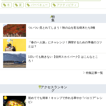
冬
夏
バーベキュー
アクティビティ
特
集
ついつい見とれてしまう！秋の山を彩る樹木たち9種
『春の一人旅』にチャレンジ！満喫するための準備のコツ
とは？
1日いても飽きない【信州スカイパーク】はこんなとこ
ろ！
特集記事一覧
アクセスランキン
グ
初めてでも簡単！キャンプで作れる華やか "パエリア" レシ
1
ピ♪