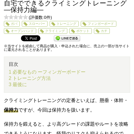
自宅でできるクライミングトレーニング
―保持力編―
(評価数:
0
件)
0
ガバ
スローパー
トレーニング
フィンガーボード
5
オープンハンド
クライミング
ポケット
カチ
※当サイトを経由して商品が購入・申込された場合に、売上の一部が当サイト
に還元されることがあります。
目次
1 必要なもの ーフィンガーボードー
2 トレーニング方法
3 最後に
クライミングトレーニングの定番といえば、懸垂・体幹・
保持力
ですが、今回は保持力を扱います。
保持力を鍛えると、より高グレードの課題やルートを攻略
できるようになります。怪我のリスクも抑えられるので、