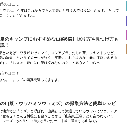
近の口コミ
うですね。 今年はこれからでも大丈夫だと思うので取りに行きます。 そして
味しくいただきますね。
夏のキャンプにおすすめな山菜6選】採り方や見つけ方も
説！
菜といえば、ワラビやゼンマイ、コシアブラ、たらの芽、フキノトウなど、
春の味覚」というイメージが強く、実際にこれらはみな、春に採取できる山
です。「じゃあ、夏には山菜は採れないの？」と思う方もいらっ...
近の口コミ
ぶん。。。ウドの写真間違ってますよ。
の山菜・ウワバミソウ（ミズ）の採集方法と簡単レシピ
北地方では「ミズ」と呼ばれ、山菜として流通しているウワバミソウ。アク
クセもなくどんな料理にも合うことから「山菜の王様」とも言われていま
。シーズンが5月〜10月頃と長いため、非常に重宝する山菜です...