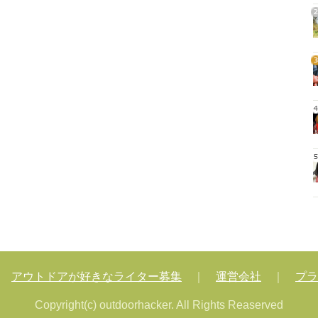
2
3
4
5
｜
アウトドアが好きなライター募集
｜
運営会社
｜
プラ
Copyright(c) outdoorhacker. All Rights Reaserved