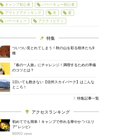
キャンプ初心者
バーベキュー初心者
アウトドアクッキング
冬
夏
バーベキュー
アクティビティ
特集
ついつい見とれてしまう！秋の山を彩る樹木たち9
種
『春の一人旅』にチャレンジ！満喫するための準備
のコツとは？
1日いても飽きない【信州スカイパーク】はこんな
ところ！
特集記事一覧
アクセスランキング
初めてでも簡単！キャンプで作れる華やか "パエリ
ア" レシピ♪
位
86002
views