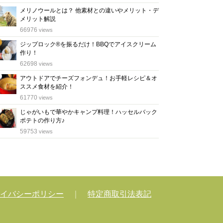
メリノウールとは？ 他素材との違いやメリット・デ
メリット解説
位
66976
views
ジップロック®を振るだけ！BBQでアイスクリーム
作り！
位
62698
views
アウトドアでチーズフォンデュ！お手軽レシピ＆オ
ススメ食材を紹介！
位
61770
views
じゃがいもで華やかキャンプ料理！ハッセルバック
ポテトの作り方♪
位
59753
views
イバシーポリシー
｜
特定商取引法表記