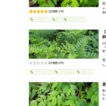
最
そ
(評価数:
1
件)
美
5
ミズのコブ
冬
ウワバミソウ
【
解
山
「
菜
最
(評価数:
0
件)
た
0
ウワバミソウ
スベリヒユ
カタバミ
夏
東
も
す