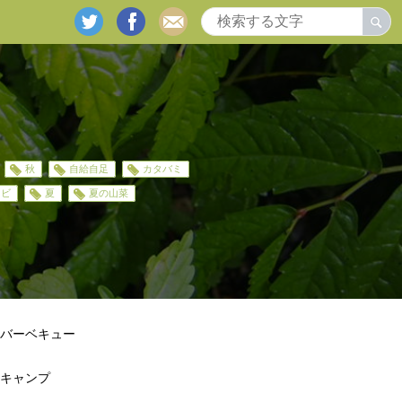
twitter
facebook
mail
秋
自給自足
カタバミ
ラビ
夏
夏の山菜
バーベキュー
キャンプ