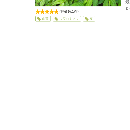
最
と
(評価数:
1
件)
5
山菜
ウワバミソウ
夏