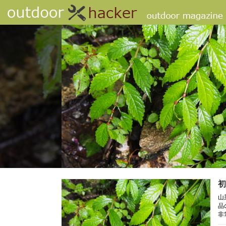
初
山
品
非