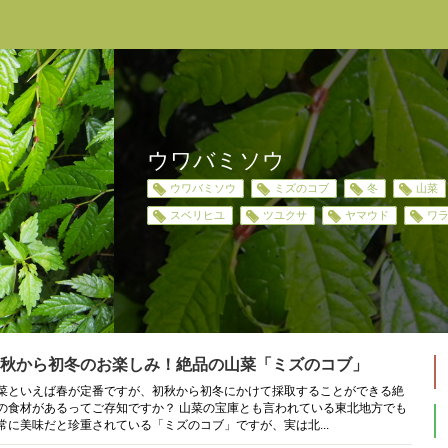
ウワバミソウ
ウワバミソウ
ミズのコブ
冬
山菜
スベリヒユ
ツユクサ
ヤマウド
ワ
秋から初冬のお楽しみ！絶品の山菜「ミズのコブ」
菜といえば春が定番ですが、初秋から初冬にかけて採取することができる絶
の食材があるってご存知ですか？ 山菜の宝庫とも言われている東北地方でも
常に美味だと珍重されている「ミズのコブ」ですが、実は北...