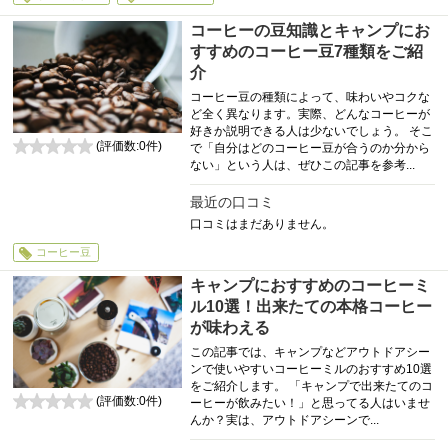
コーヒーの豆知識とキャンプにお
すすめのコーヒー豆7種類をご紹
介
コーヒー豆の種類によって、味わいやコクな
ど全く異なります。実際、どんなコーヒーが
好きか説明できる人は少ないでしょう。 そこ
(評価数:
0
件)
で「自分はどのコーヒー豆が合うのか分から
0
ない」という人は、ぜひこの記事を参考...
最近の口コミ
口コミはまだありません。
コーヒー豆
キャンプにおすすめのコーヒーミ
ル10選！出来たての本格コーヒー
が味わえる
この記事では、キャンプなどアウトドアシー
ンで使いやすいコーヒーミルのおすすめ10選
をご紹介します。 「キャンプで出来たてのコ
(評価数:
0
件)
ーヒーが飲みたい！」と思ってる人はいませ
0
んか？実は、アウトドアシーンで...