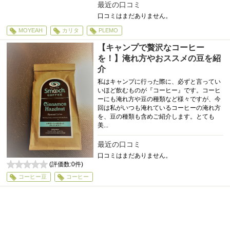
最近の口コミ
口コミはまだありません。
MOYEAH
カリタ
PLEMO
【キャンプで贅沢なコーヒー
を！】淹れ方やおススメの豆を紹
介
私はキャンプに行った際に、必ずと言ってい
いほど飲むものが『コーヒー』です。コーヒ
ーにも淹れ方や豆の種類など様々ですが、今
回は私がいつも淹れているコーヒーの淹れ方
を、豆の種類も含めご紹介します。とても
美...
最近の口コミ
口コミはまだありません。
(評価数:
0
件)
0
コーヒー豆
コーヒー