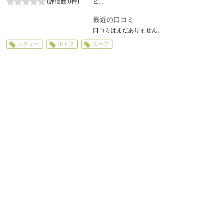
(評価数:
0
件)
ピ...
0
最近の口コミ
口コミはまだありません。
シチュー
ポトフ
スープ