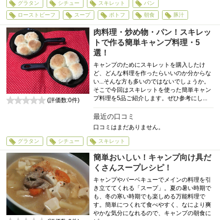
グラタン
シチュー
スキレット
パン
ローストビーフ
スープ
ポトフ
朝食
豚汁
肉料理・炒め物・パン！スキレッ
トで作る簡単キャンプ料理・5
選！
キャンプのためにスキレットを購入したけ
ど、どんな料理を作ったらいいのか分からな
い...そんな方も多いのではないでしょうか。
そこで今回はスキレットを使った簡単キャン
プ料理を5品ご紹介します。ぜひ参考にし...
(評価数:
0
件)
0
最近の口コミ
口コミはまだありません。
グラタン
シチュー
スキレット
簡単おいしい！キャンプ向け具だ
くさんスープレシピ！
キャンプやバーベキューでメインの料理を引
き立ててくれる「スープ」。夏の暑い時期で
も、冬の寒い時期でも楽しめる万能料理で
す。簡単につくれて食べやすく、なにより爽
やかな気分になれるので、キャンプの朝食に