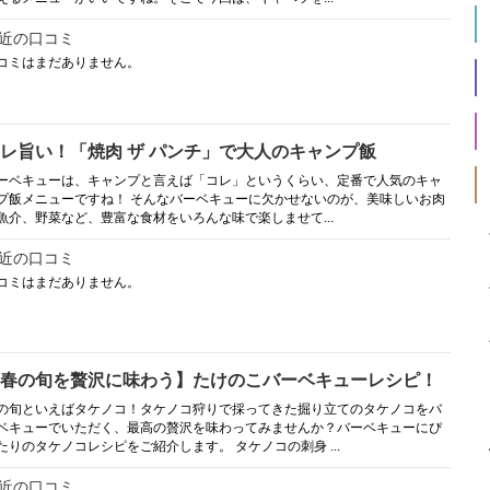
近の口コミ
コミはまだありません。
レ旨い！「焼肉 ザ パンチ」で大人のキャンプ飯
ーベキューは、キャンプと言えば「コレ」というくらい、定番で人気のキャ
プ飯メニューですね！ そんなバーベキューに欠かせないのが、美味しいお肉
魚介、野菜など、豊富な食材をいろんな味で楽しませて...
近の口コミ
コミはまだありません。
春の旬を贅沢に味わう】たけのこバーベキューレシピ！
の旬といえばタケノコ！タケノコ狩りで採ってきた掘り立てのタケノコをバ
ベキューでいただく、最高の贅沢を味わってみませんか？バーベキューにぴ
たりのタケノコレシピをご紹介します。 タケノコの刺身 ...
近の口コミ