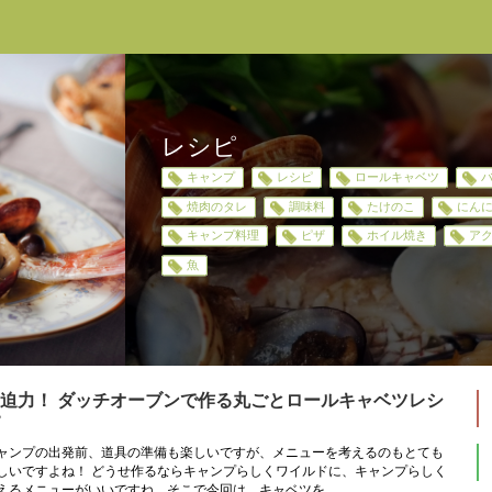
レシピ
キャンプ
レシピ
ロールキャベツ
焼肉のタレ
調味料
たけのこ
にん
キャンプ料理
ピザ
ホイル焼き
ア
魚
迫力！ ダッチオーブンで作る丸ごとロールキャベツレシ
ャンプの出発前、道具の準備も楽しいですが、メニューを考えるのもとても
しいですよね！ どうせ作るならキャンプらしくワイルドに、キャンプらしく
えるメニューがいいですね。そこで今回は、キャベツを...