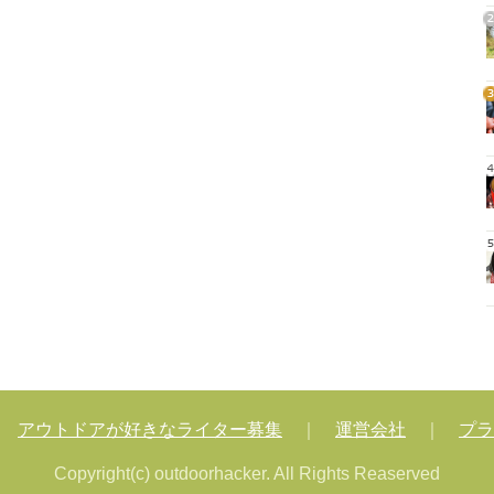
2
3
4
5
｜
アウトドアが好きなライター募集
｜
運営会社
｜
プラ
Copyright(c) outdoorhacker. All Rights Reaserved