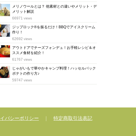
メリノウールとは？ 他素材との違いやメリット・デ
メリット解説
位
66971
views
ジップロック®を振るだけ！BBQでアイスクリーム
作り！
位
62692
views
アウトドアでチーズフォンデュ！お手軽レシピ＆オ
ススメ食材を紹介！
位
61767
views
じゃがいもで華やかキャンプ料理！ハッセルバック
ポテトの作り方♪
位
59747
views
イバシーポリシー
｜
特定商取引法表記