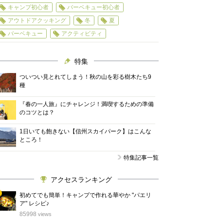
キャンプ初心者
バーベキュー初心者
アウトドアクッキング
冬
夏
バーベキュー
アクティビティ
特集
ついつい見とれてしまう！秋の山を彩る樹木たち9
種
『春の一人旅』にチャレンジ！満喫するための準備
のコツとは？
1日いても飽きない【信州スカイパーク】はこんな
ところ！
特集記事一覧
アクセスランキング
初めてでも簡単！キャンプで作れる華やか "パエリ
ア" レシピ♪
位
85998
views