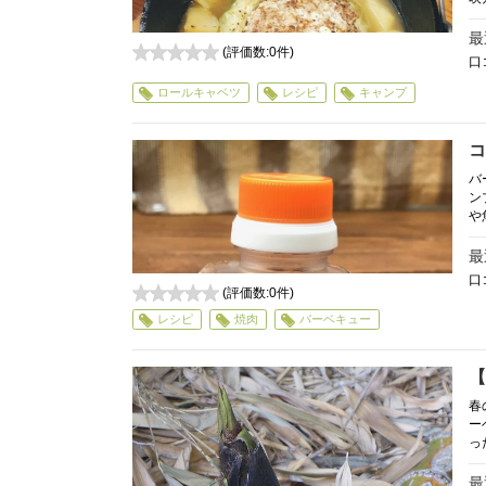
最
(評価数:
0
件)
口
0
ロールキャベツ
レシピ
キャンプ
コ
バ
ン
や
最
口
(評価数:
0
件)
0
レシピ
焼肉
バーベキュー
【
春
ー
っ
最