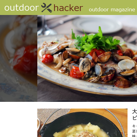
大
ピ
キ
楽
映