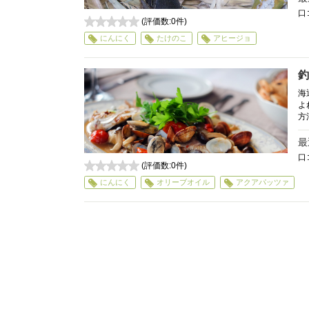
口
(評価数:
0
件)
0
にんにく
たけのこ
アヒージョ
釣
海
よ
方
最
口
(評価数:
0
件)
0
にんにく
オリーブオイル
アクアパッツァ