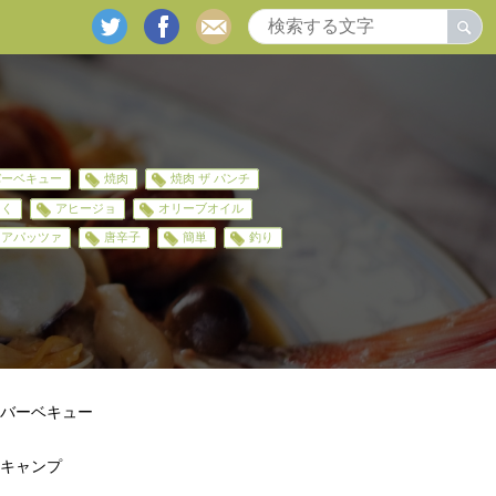
twitter
facebook
mail
バーベキュー
焼肉
焼肉 ザ パンチ
にく
アヒージョ
オリーブオイル
クアパッツァ
唐辛子
簡単
釣り
バーベキュー
キャンプ