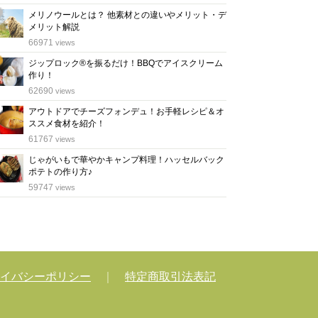
メリノウールとは？ 他素材との違いやメリット・デ
メリット解説
位
66971
views
ジップロック®を振るだけ！BBQでアイスクリーム
作り！
位
62690
views
アウトドアでチーズフォンデュ！お手軽レシピ＆オ
ススメ食材を紹介！
位
61767
views
じゃがいもで華やかキャンプ料理！ハッセルバック
ポテトの作り方♪
位
59747
views
イバシーポリシー
｜
特定商取引法表記