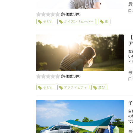
最
口
(評価数:
0
件)
0
子ども
ポイズンリムーバー
毒
【
ア
友
い
く
最
(評価数:
0
件)
口
0
子ども
アクティビティ
遊び
子
自
の
で
最