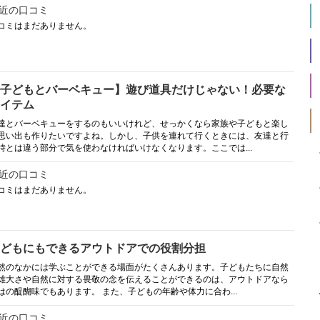
近の口コミ
コミはまだありません。
子どもとバーベキュー】遊び道具だけじゃない！必要な
イテム
達とバーベキューをするのもいいけれど、せっかくなら家族や子どもと楽し
思い出も作りたいですよね。しかし、子供を連れて行くときには、友達と行
時とは違う部分で気を使わなければいけなくなります。ここでは...
近の口コミ
コミはまだありません。
どもにもできるアウトドアでの役割分担
然のなかには学ぶことができる場面がたくさんあります。子どもたちに自然
雄大さや自然に対する畏敬の念を伝えることができるのは、アウトドアなら
はの醍醐味でもあります。 また、子どもの年齢や体力に合わ...
近の口コミ