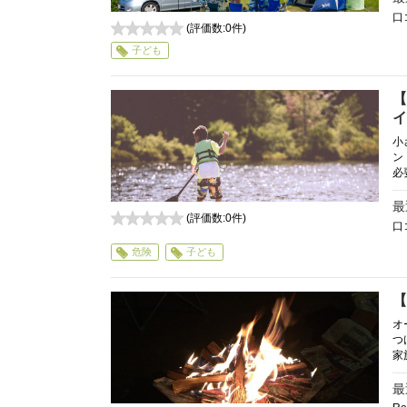
口
(評価数:
0
件)
0
子ども
【
イ
小
ン
必
最
(評価数:
0
件)
口
0
危険
子ども
【
オ
つ
家
最