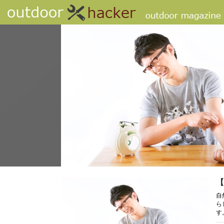
【
自
ら
す