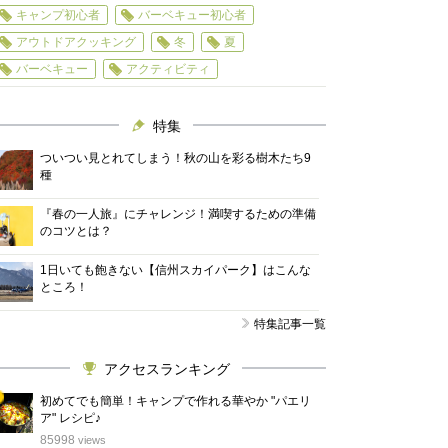
キャンプ初心者
バーベキュー初心者
アウトドアクッキング
冬
夏
バーベキュー
アクティビティ
特集
ついつい見とれてしまう！秋の山を彩る樹木たち9
種
『春の一人旅』にチャレンジ！満喫するための準備
のコツとは？
1日いても飽きない【信州スカイパーク】はこんな
ところ！
特集記事一覧
アクセスランキング
初めてでも簡単！キャンプで作れる華やか "パエリ
ア" レシピ♪
位
85998
views