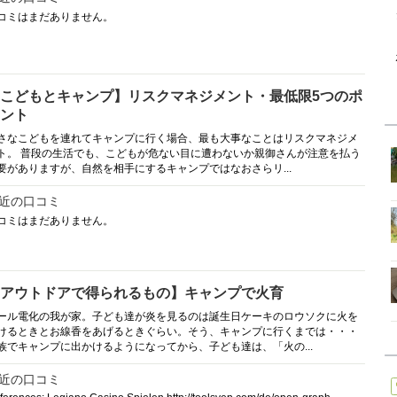
コミはまだありません。
こどもとキャンプ】リスクマネジメント・最低限5つのポ
ント
さなこどもを連れてキャンプに行く場合、最も大事なことはリスクマネジメ
ト。 普段の生活でも、こどもが危ない目に遭わないか親御さんが注意を払う
要がありますが、自然を相手にするキャンプではなおさらリ...
近の口コミ
コミはまだありません。
アウトドアで得られるもの】キャンプで火育
ール電化の我が家。子ども達が炎を見るのは誕生日ケーキのロウソクに火を
けるときとお線香をあげるときぐらい。そう、キャンプに行くまでは・・・
族でキャンプに出かけるようになってから、子ども達は、「火の...
近の口コミ