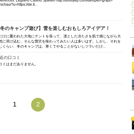
ferences: Legiano Casino Spielen http://toolsyep.com/de/open-graph-
schau/?u=https://de.tr...
冬のキャンプ遊び】雪を楽しむおもしろアイデア！
だけに覆われた大地にテントを張って、凛とした冷たさを肌で感じながら大
然に溶け込む、そんな贅沢を味わってみたい人は多いはず。しかし、それを
じくらい、冬のキャンプは、寒くてやることがないしツラいだけ...
近の口コミ
コミはまだありません。
1
2
1