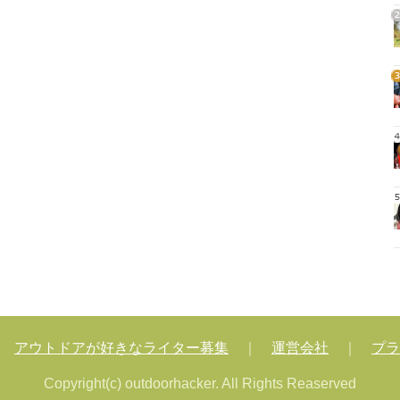
2
3
4
5
｜
アウトドアが好きなライター募集
｜
運営会社
｜
プラ
Copyright(c) outdoorhacker. All Rights Reaserved