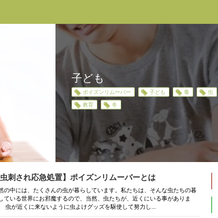
子ども
ポイズンリムーバー
子ども
毒
虫
教育
冬
虫刺され応急処置】ポイズンリムーバーとは
然の中には、たくさんの虫が暮らしています。私たちは、そんな虫たちの暮
している世界にお邪魔するので、当然、虫たちが、近くにいる事がありま
。 虫が近くに来ないように虫よけグッズを駆使して努力し...