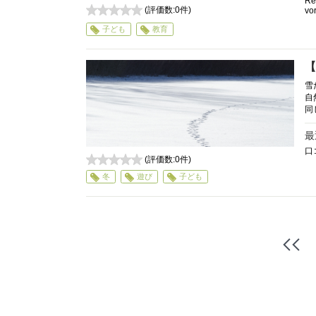
Re
(評価数:
0
件)
vor
0
子ども
教育
【
雪
自
同
最
口
(評価数:
0
件)
0
冬
遊び
子ども
最
初
へ