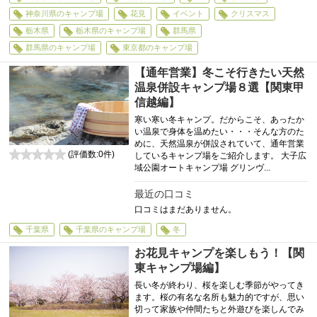
神奈川県のキャンプ場
花見
イベント
クリスマス
栃木県
栃木県のキャンプ場
群馬県
群馬県のキャンプ場
東京都のキャンプ場
【通年営業】冬こそ行きたい天然
温泉併設キャンプ場８選【関東甲
信越編】
寒い寒い冬キャンプ。だからこそ、あったか
い温泉で身体を温めたい・・・そんな方のた
めに、天然温泉が併設されていて、通年営業
(評価数:
0
件)
しているキャンプ場をご紹介します。 大子広
0
域公園オートキャンプ場 グリンヴ...
最近の口コミ
口コミはまだありません。
千葉県
千葉県のキャンプ場
冬
お花見キャンプを楽しもう！【関
東キャンプ場編】
長い冬が終わり、桜を楽しむ季節がやってき
ます。桜の有名な名所も魅力的ですが、思い
切って家族や仲間たちと外遊びを楽しんでみ