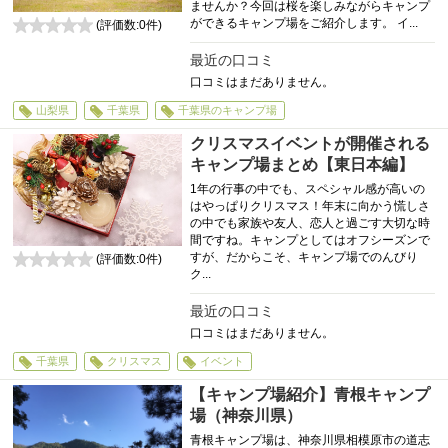
ませんか？今回は桜を楽しみながらキャンプ
ができるキャンプ場をご紹介します。 イ...
(評価数:
0
件)
0
最近の口コミ
口コミはまだありません。
山梨県
千葉県
千葉県のキャンプ場
クリスマスイベントが開催される
キャンプ場まとめ【東日本編】
1年の行事の中でも、スペシャル感が高いの
はやっぱりクリスマス！年末に向かう慌しさ
の中でも家族や友人、恋人と過ごす大切な時
間ですね。キャンプとしてはオフシーズンで
すが、だからこそ、キャンプ場でのんびり
(評価数:
0
件)
ク...
0
最近の口コミ
口コミはまだありません。
千葉県
クリスマス
イベント
【キャンプ場紹介】青根キャンプ
場（神奈川県）
青根キャンプ場は、神奈川県相模原市の道志