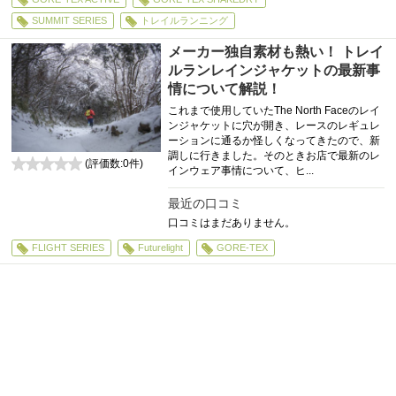
SUMMIT SERIES
トレイルランニング
メーカー独自素材も熱い！ トレイ
ルランレインジャケットの最新事
情について解説！
これまで使用していたThe North Faceのレイ
ンジャケットに穴が開き、レースのレギュレ
ーションに通るか怪しくなってきたので、新
調しに行きました。そのときお店で最新のレ
(評価数:
0
件)
インウェア事情について、ヒ...
0
最近の口コミ
口コミはまだありません。
FLIGHT SERIES
Futurelight
GORE-TEX