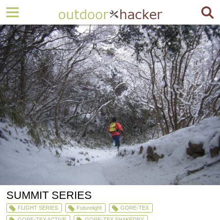
SUMMIT SERIES
FLIGHT SERIES
Futurelight
GORE-TEX
GORE-TEX ACTIVE
GORE-TEX SHAKEDRY