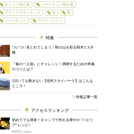
キャンプ初心者
バーベキュー初心者
アウトドアクッキング
冬
夏
バーベキュー
アクティビティ
特集
ついつい見とれてしまう！秋の山を彩る樹木たち9
種
『春の一人旅』にチャレンジ！満喫するための準備
のコツとは？
1日いても飽きない【信州スカイパーク】はこんな
ところ！
特集記事一覧
アクセスランキング
初めてでも簡単！キャンプで作れる華やか "パエリ
ア" レシピ♪
位
86001
views