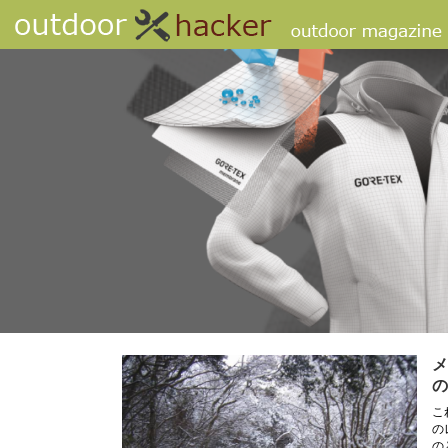
メ
の
こ
の
の