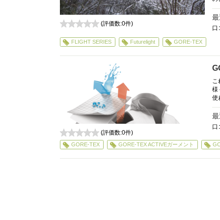
最
(評価数:
0
件)
口
0
FLIGHT SERIES
Futurelight
GORE-TEX
G
こ
様
使
最
口
(評価数:
0
件)
0
GORE-TEX
GORE-TEX ACTIVEガーメント
GO