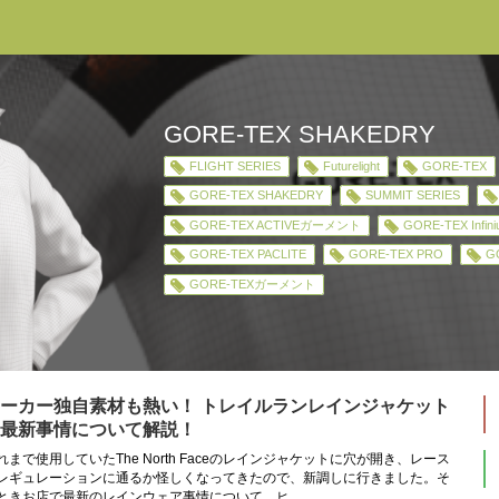
GORE-TEX SHAKEDRY
FLIGHT SERIES
Futurelight
GORE-TEX
GORE-TEX SHAKEDRY
SUMMIT SERIES
GORE-TEX ACTIVEガーメント
GORE-TEX Infin
GORE-TEX PACLITE
GORE-TEX PRO
G
GORE-TEXガーメント
ーカー独自素材も熱い！ トレイルランレインジャケット
最新事情について解説！
れまで使用していたThe North Faceのレインジャケットに穴が開き、レース
レギュレーションに通るか怪しくなってきたので、新調しに行きました。そ
ときお店で最新のレインウェア事情について、ヒ...