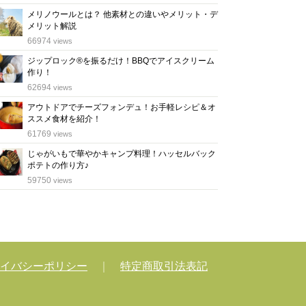
メリノウールとは？ 他素材との違いやメリット・デ
メリット解説
位
66974
views
ジップロック®を振るだけ！BBQでアイスクリーム
作り！
位
62694
views
アウトドアでチーズフォンデュ！お手軽レシピ＆オ
ススメ食材を紹介！
位
61769
views
じゃがいもで華やかキャンプ料理！ハッセルバック
ポテトの作り方♪
位
59750
views
イバシーポリシー
｜
特定商取引法表記