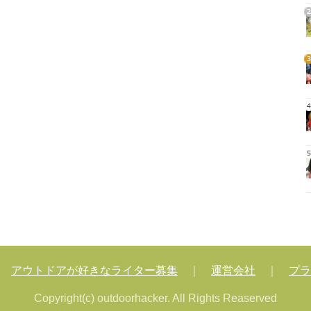
2
3
4
5
｜
アウトドアが好きなライター募集
｜
運営会社
｜
プラ
Copyright(c) outdoorhacker. All Rights Reaserved