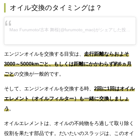
オイル交換のタイミングは？
Mao Furumoto/古本 舞桜
(@furumoto_mao)がシェアした投稿 -
2
エンジンオイルを交換する目安は、
走行距離ならおよそ
3000～5000kmごと、もしくは距離にかかわらず約6ヵ月
ごと
の交換が一般的です。
そして、エンジンオイルを交換する時、
2回に1回はオイル
エレメント（オイルフィルター）も一緒に交換しましょ
う
。
オイルエレメントは、オイルの不純物をろ過して取り除く
役割を果たす部品です。だいたいのスラッジは、このオイ