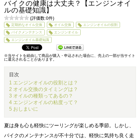
バイクの健康は大丈夫？【エンジンオイ
ルの基礎知識】
(評価数:
0
件)
0
定期的なオイル交換
オイル交換
エンジンオイルの役割
5
バイクメンテナンス
エンジンオイル
エンジンオイル基礎知識
※当サイトを経由して商品が購入・申込された場合に、売上の一部が当サイト
に還元されることがあります。
目次
1 エンジンオイルの役割とは？
2 オイル交換のタイミングは？
3 オイルの種類ってあるの？
4 エンジンオイルの粘度って？
5 おしまいに
夏は身も心も軽快にツーリングが楽しめる季節。しかし、
バイクのメンテナンスが不十分では、軽快に気持ち良く走