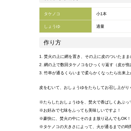
タケノコ
小1本
しょうゆ
適量
作り方
1. 焚火の上に網を置き、その上に皮のついたま
2. 網の上で数回タケノコをひっくり返す（皮が
3. 竹串が通るくらいまで柔らかくなったら出来上
皮をむいて、おしょうゆをたらしてお召し上がり
※たらしたおしょうゆを、焚火で香ばしくあぶって
※お好みで七味をふっても美味しいですよ！
※豪快に、焚火の中にそのまま放り込んでもOK！
※タケノコの大きさによって、火が通るまでの時