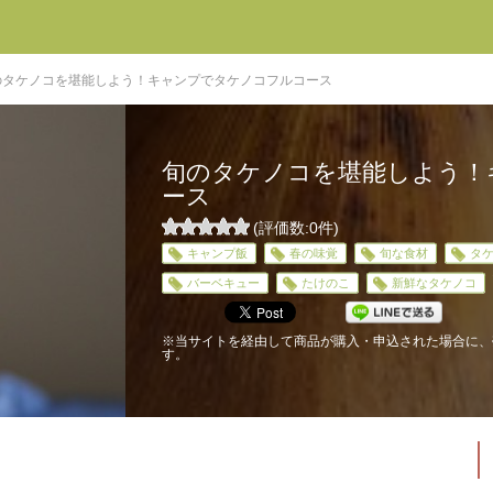
のタケノコを堪能しよう！キャンプでタケノコフルコース
旬のタケノコを堪能しよう！
ース
(評価数:
0
件)
0
キャンプ飯
春の味覚
旬な食材
タ
5
バーベキュー
たけのこ
新鮮なタケノコ
※当サイトを経由して商品が購入・申込された場合に、
す。