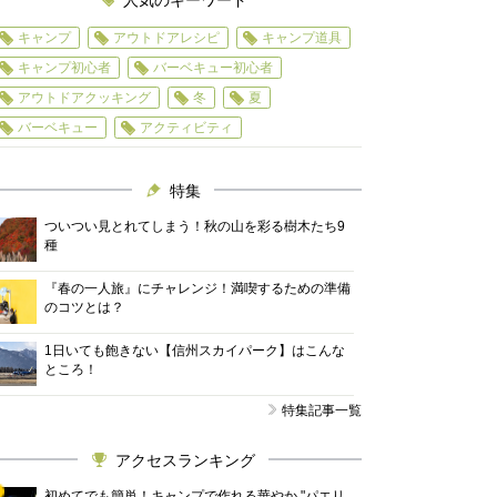
人気のキーワード
キャンプ
アウトドアレシピ
キャンプ道具
キャンプ初心者
バーベキュー初心者
アウトドアクッキング
冬
夏
バーベキュー
アクティビティ
特集
ついつい見とれてしまう！秋の山を彩る樹木たち9
種
『春の一人旅』にチャレンジ！満喫するための準備
のコツとは？
1日いても飽きない【信州スカイパーク】はこんな
ところ！
特集記事一覧
アクセスランキング
初めてでも簡単！キャンプで作れる華やか "パエリ