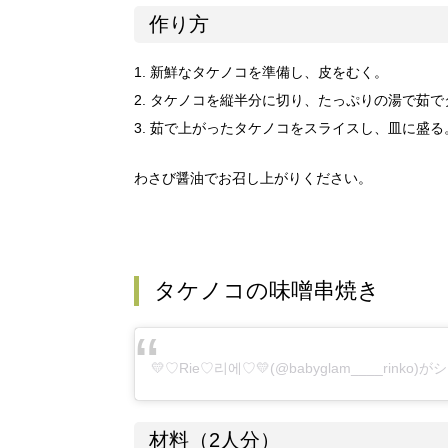
作り方
1. 新鮮なタケノコを準備し、皮をむく。
2. タケノコを縦半分に切り、たっぷりの湯で茹
3. 茹で上がったタケノコをスライスし、皿に盛る
わさび醤油でお召し上がりください。
タケノコの味噌串焼き
💛♡Rie♡리에♡💛
(@babyglam____rinko
材料（2人分）