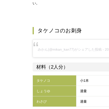
い。
タケノコのお刺身
みかん
(@mikan_kan77)がシェアした投稿 -
2
材料（2人分）
タケノコ
小1本
しょうゆ
適量
わさび
適量