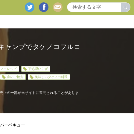
twitter
facebook
mail
キャンプでタケノコフルコ
ケノコレシピ
下処理いらず
春のご馳走
美味しいタケノコ料理
売上の一部が当サイトに還元されることがありま
バーベキュー