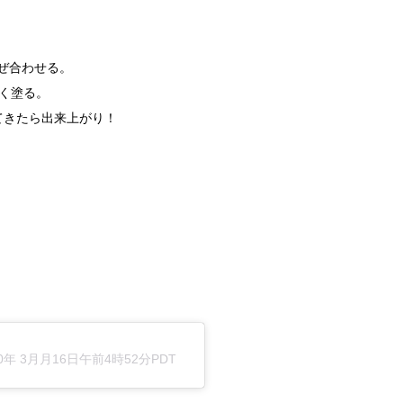
混ぜ合わせる。
なく塗る。
てきたら出来上がり！
20年 3月月16日午前4時52分PDT