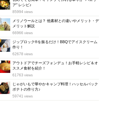
ア" レシピ♪
位
85994
views
メリノウールとは？ 他素材との違いやメリット・デ
メリット解説
位
66966
views
ジップロック®を振るだけ！BBQでアイスクリーム
作り！
位
62678
views
アウトドアでチーズフォンデュ！お手軽レシピ＆オ
ススメ食材を紹介！
位
61763
views
じゃがいもで華やかキャンプ料理！ハッセルバック
ポテトの作り方♪
位
59741
views