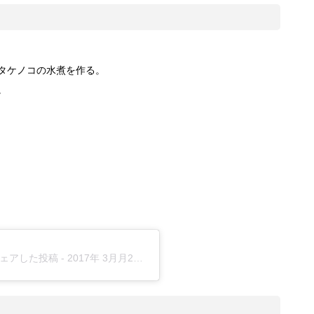
でタケノコの水煮を作る。
。
)がシェアした投稿 -
2017年 3月月2日午後6時18分PST