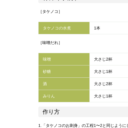
［タケノコ］
タケノコの水煮
1本
［味噌だれ］
味噌
大さじ2杯
砂糖
大さじ1杯
酒
大さじ2杯
みりん
大さじ1杯
作り方
1.「タケノコのお刺身」の工程1〜2と同じよう