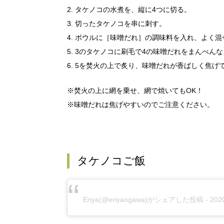
2. タケノコの水煮を、縦に4つに切る。
3. 切ったタケノコを串に刺す。
4. ボウルに［味噌だれ］の調味料を入れ、よく
5. 3のタケノコに刷毛で4の味噌だれをまんべん
6. 5を焚火の上で炙り、味噌だれが香ばしく焦げ
※焚火の上に網を乗せ、網で焼いてもOK！
※味噌だれは焦げやすいのでご注意ください。
タケノコご飯
Eriya
(@eriyaogawa)がシェアした投稿 -
20