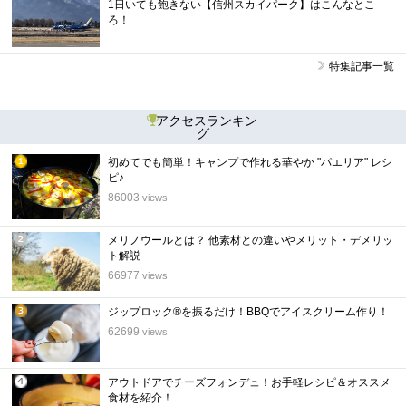
1日いても飽きない【信州スカイパーク】はこんなとこ
ろ！
特集記事一覧
アクセスランキン
グ
初めてでも簡単！キャンプで作れる華やか "パエリア" レシ
1
ピ♪
位
86003
views
メリノウールとは？ 他素材との違いやメリット・デメリッ
2
ト解説
位
66977
views
ジップロック®を振るだけ！BBQでアイスクリーム作り！
3
62699
views
位
アウトドアでチーズフォンデュ！お手軽レシピ＆オススメ
4
食材を紹介！