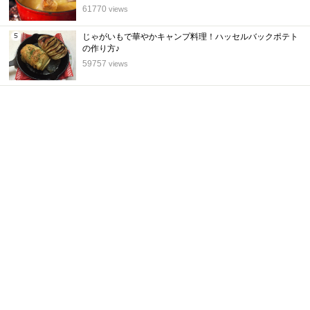
位
61770
views
じゃがいもで華やかキャンプ料理！ハッセルバックポテト
5
の作り方♪
位
59757
views