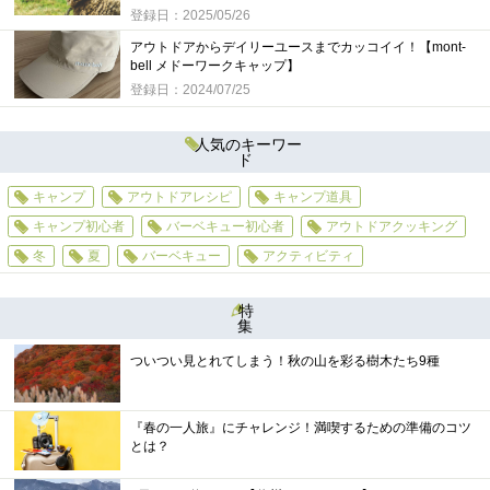
登録日：2025/05/26
アウトドアからデイリーユースまでカッコイイ！【mont-
bell メドーワークキャップ】
登録日：2024/07/25
人気のキーワー
ド
キャンプ
アウトドアレシピ
キャンプ道具
キャンプ初心者
バーベキュー初心者
アウトドアクッキング
冬
夏
バーベキュー
アクティビティ
特
集
ついつい見とれてしまう！秋の山を彩る樹木たち9種
『春の一人旅』にチャレンジ！満喫するための準備のコツ
とは？