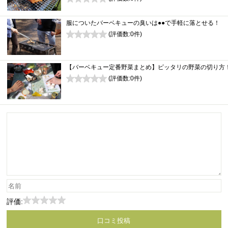
0
服についたバーベキューの臭いは●●で手軽に落とせる！
(評価数:
0
件)
0
【バーベキュー定番野菜まとめ】ピッタリの野菜の切り方
(評価数:
0
件)
0
評価: