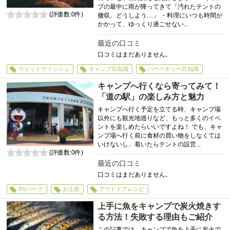
プの最中に雨が降ってきて「汚れたテントの
(評価数:
0
件)
撤収、どうしよう…」 ・料理にいつも時間が
0
かかって、ゆっくり過ごせない...
最近の口コミ
口コミはまだありません。
ウェットティッシュ
キャンプ豆知識
バーベキュー豆知識
キャンプへ行くなら寄ってみて！
「道の駅」の楽しみ方と魅力
キャンプへ行く予定を立てる時、キャンプ場
以外にも観光地巡りなど、もっと多くのイベ
ントを楽しめたらいいですよね！ でも、キャ
ンプ場へ行く前に食材の買い物をしなくては
いけないし、着いたらテントの設営...
(評価数:
0
件)
0
最近の口コミ
口コミはまだありません。
RVパーク
お土産
アウトドアレシピ
上手に魚をキャンプで炭火焼きす
る方法！失敗する理由もご紹介
この記事では、キャンプで魚を上手に炭火で