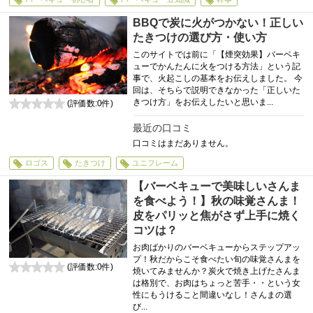
BBQで炭に火がつかない！正しい
たきつけの選び方・使い方
このサイトでは前に「【煙突効果】バーベキ
ューでかんたんに火をつける方法」という記
事で、火起こしの基本をお伝えしました。 今
回は、そちらで説明できなかった「正しいた
きつけ方」をお伝えしたいと思いま...
(評価数:
0
件)
0
最近の口コミ
口コミはまだありません。
ロゴス
たきつけ
ユニフレーム
【バーベキューで美味しいさんま
を食べよう！】秋の味覚さんま！
皮をパリッと焦がさず上手に焼く
コツは？
お肉ばかりのバーベキューからステップアッ
プ！秋だからこそ食べたい旬の味覚さんまを
(評価数:
0
件)
焼いてみませんか？炭火で焼き上げたさんま
0
は格別で、お肉はちょっと苦手・・という女
性にもうけること間違いなし！さんまの選
び...