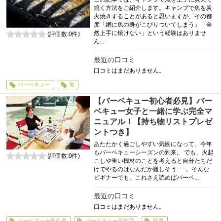
焼く方法をご紹介します。キャンプで魚を炭
火焼きすることがあると思いますが、その都
度「網に魚の身がこびりついてしまう」「全
然上手に焼けない」という経験はありませ
(評価数:
0
件)
ん...
0
最近の口コミ
口コミはまだありません。
バーベキュー
魚
【バーベキュー初心者必見】バー
ベキュー女子と一緒に学ぶ完全マ
ニュアル！【持ち物リストプレゼ
ントつき】
あたたかく過ごしやすい気候になって、今年
もバーベキューシーズンの到来。 でも、火起
(評価数:
0
件)
こしや重い機材のことを考えると自分たちだ
0
けでやるのはなんだか難しそう･･･。そんな
ビギナーでも、これさえ読めばバーベ...
最近の口コミ
口コミはまだありません。
バーベキュー初心者
バーベキュー豆知識
幹事