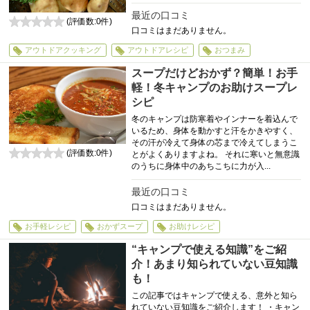
最近の口コミ
(評価数:
0
件)
口コミはまだありません。
0
アウトドアクッキング
アウトドアレシピ
おつまみ
スープだけどおかず？簡単！お手
軽！冬キャンプのお助けスープレ
シピ
冬のキャンプは防寒着やインナーを着込んで
いるため、身体を動かすと汗をかきやすく、
その汗が冷えて身体の芯まで冷えてしまうこ
(評価数:
0
件)
とがよくありますよね。 それに寒いと無意識
0
のうちに身体中のあちこちに力が入...
最近の口コミ
口コミはまだありません。
お手軽レシピ
おかずスープ
お助けレシピ
“キャンプで使える知識”をご紹
介！あまり知られていない豆知識
も！
この記事ではキャンプで使える、意外と知ら
れていない豆知識をご紹介します！ ・キャン