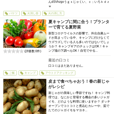
んdSVhzgxうｇｘじゃくい、ｃ；いろｋｄｚ
ｗ
バケツ
火消し壺
火の消し方
夏キャンプに間に合う！プランタ
ーで育てる夏野菜
新型コロナウイルスの影響で、外出自粛ムー
ドが高まっている中、キャンプに行けなくて
ウズウズしている人も多いのではないでしょ
うか？ キャンプギアのチェックはOK！キャ
ンプ場の下調べもOK！自宅でやる...
(評価数:
0
件)
0
最近の口コミ
口コミはまだありません。
ご飯
キャンプ
アウトドアクッキング
皮まで食べちゃおう！春の新じゃ
がレシピ
新じゃがの美味しい季節ですね！ キャンプ料
理では、なにかと登場する機会の多いジャガ
イモ、どのような料理に使いますか？ ダッチ
オーブンでコトコトと煮込むカレーや、茹で
たてのジャガイモをマヨネ...