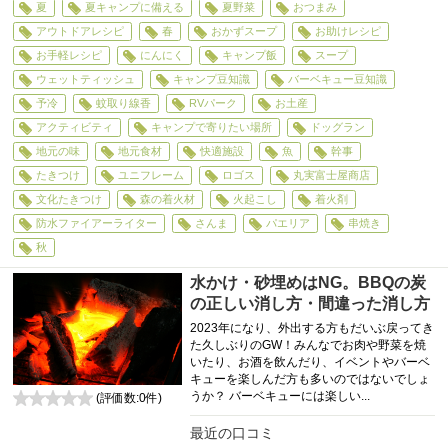
夏
夏キャンプに備える
夏野菜
おつまみ
アウトドアレシピ
春
おかずスープ
お助けレシピ
お手軽レシピ
にんにく
キャンプ飯
スープ
ウェットティッシュ
キャンプ豆知識
バーベキュー豆知識
予冷
蚊取り線香
RVパーク
お土産
アクティビティ
キャンプで寄りたい場所
ドッグラン
地元の味
地元食材
快適施設
魚
幹事
たきつけ
ユニフレーム
ロゴス
丸実富士屋商店
文化たきつけ
森の着火材
火起こし
着火剤
防水ファイアーライター
さんま
パエリア
串焼き
秋
水かけ・砂埋めはNG。BBQの炭
の正しい消し方・間違った消し方
2023年になり、外出する方もだいぶ戻ってき
た久しぶりのGW！みんなでお肉や野菜を焼
いたり、お酒を飲んだり、イベントやバーベ
キューを楽しんだ方も多いのではないでしょ
うか？ バーベキューには楽しい...
(評価数:
0
件)
0
最近の口コミ