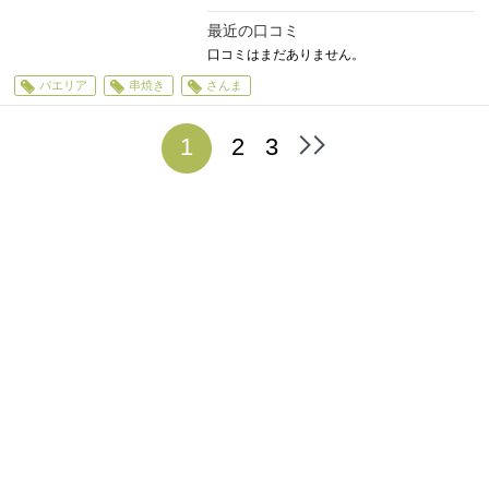
最近の口コミ
口コミはまだありません。
パエリア
串焼き
さんま
1
2
3
最
後
へ