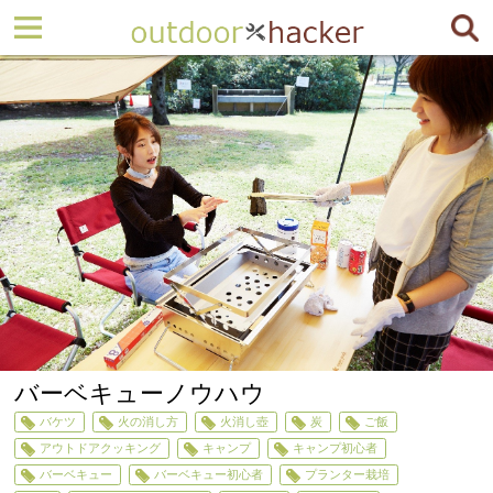
バーベキューノウハウ
バケツ
火の消し方
火消し壺
炭
ご飯
アウトドアクッキング
キャンプ
キャンプ初心者
バーベキュー
バーベキュー初心者
プランター栽培