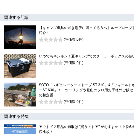
関連する記事
【キャンプ道具の置き場所に困ってる方へ】ループロープ
紹介！
(評価数:
0
件)
0
いつでもキンキン！夏キャンプでのクーラーボックスの使
(評価数:
0
件)
0
SOTO「レギュレーターストーブ ST-310」&「フィールド
ーST-630」！ ツーリングや登山のソロ用お手軽外ご飯セ
の超定番！
(評価数:
0
件)
0
関連する特集
アウトドア用品の買取は "買うトドア" がおすすめ！上位6
底比較！