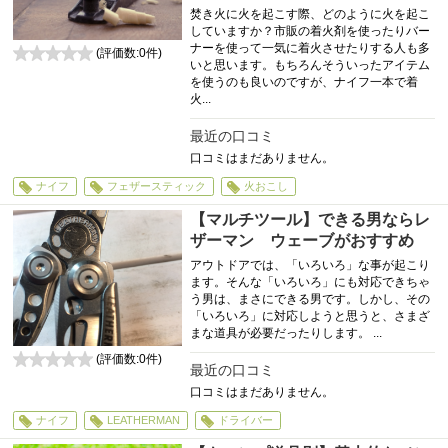
焚き火に火を起こす際、どのように火を起こ
していますか？市販の着火剤を使ったりバー
ナーを使って一気に着火させたりする人も多
(評価数:
0
件)
いと思います。もちろんそういったアイテム
0
を使うのも良いのですが、ナイフ一本で着
火...
最近の口コミ
口コミはまだありません。
ナイフ
フェザースティック
火おこし
【マルチツール】できる男ならレ
ザーマン ウェーブがおすすめ
アウトドアでは、「いろいろ」な事が起こり
ます。そんな「いろいろ」にも対応できちゃ
う男は、まさにできる男です。しかし、その
「いろいろ」に対応しようと思うと、さまざ
まな道具が必要だったりします。 ...
(評価数:
0
件)
最近の口コミ
0
口コミはまだありません。
ナイフ
LEATHERMAN
ドライバー