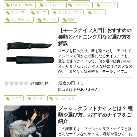
LEATHERMAN
ドライバー
レザーマン
シュラフ
ストーブ
タープ
ダッチオーブン
テント
メンテナンス
ランタン
掃除
【モーラナイフ入門】おすすめの
種類とバトニング用など選び方を
解説
ロープを切ったり、薪を割ったり、アウトド
アシーンで何かと必要になるナイフ。でも、
最初に使うナイフって、何を選べば良いのか
分かりませんよね。 そんな時にオススメなの
が、世界的な人気を誇る「モーラナイフ...
最近の口コミ
(評価数:
0
件)
0
口コミはまだありません。
ナイフ
タング
モーラナイフ
ブッシュクラフトナイフとは？ 種
類や選び方、おすすめナイフをご
紹介
この記事では、ブッシュクラフトナイフとは
どんなナイフなのか？ を、種類や選び方、お