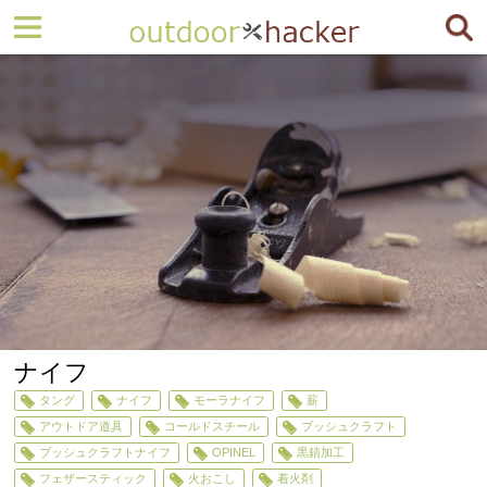
ナイフ
タング
ナイフ
モーラナイフ
薪
アウトドア道具
コールドスチール
ブッシュクラフト
ブッシュクラフトナイフ
OPINEL
黒錆加工
フェザースティック
火おこし
着火剤