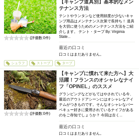
【キャンプ道具別】基本的なメン
テナンス方法
テントやランタンなど使用頻度が少ないキャ
ンプ用品はメンテナンス次第で長持ち！ 道具
を大切に使うためのメンテナンス方法をご紹
介します。 テント・タープ By: Virginia
State...
(評価数:
0
件)
0
最近の口コミ
口コミはまだありません。
シュラフ
ストーブ
タープ
【キャンプに慣れて来た方へ】大
活躍！フランスのオシャレなナイ
フ「OPINEL」のススメ
グランピングなどがもてはやされている今、
最近のアウトドアシーンにはオシャレなアイ
テムがつきものです。そんなオシャレなバー
ベキュー好きに愛用されているナイフがある
(評価数:
0
件)
のをご存知でしょうか？ 今回は古く...
0
最近の口コミ
口コミはまだありません。