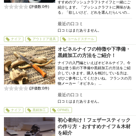
すすめのブッシュクラフトナイフと一緒にご
(評価数:
0
件)
紹介します。「ブッシュクラフトに興味があ
0
る」「欲しいけど、どれを選んだらいいの...
最近の口コミ
口コミはまだありません。
ナイフ
アウトドア道具
コールドスチール
オピネルナイフの特徴や下準備・
黒錆加工の方法をご紹介！
ナイフの入門編といえばオピネルナイフ。今
回は使う前の下準備や黒錆加工の方法をご紹
介していきます。購入を検討している方は、
ぜひご参考にしてくださいね。 フランスの刃
物メーカー「オピネル」 ...
(評価数:
0
件)
0
最近の口コミ
口コミはまだありません。
ナイフ
黒錆加工
OPINEL
初心者向け！フェザースティック
の作り方・おすすめナイフ＆木材
を紹介