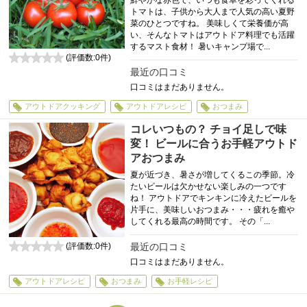
鮮やかな赤色で、いつも食卓を彩ってくれる
トマトは、子供から大人まで人気の高い夏野
菜のひとつですね。 美味しくて栄養価が高
い、そんなトマトはアウトドア料理でも活躍
するマスト食材！ 暑いキャンプ場で...
(評価数:
0
件)
0
最近の口コミ
口コミはまだありません。
アウトドアクッキング
アウトドアレシピ
おつまみ
コレいつもの？ チョイ足しで味
変！ ビールに合うお手軽アウトド
アおつまみ
夏が近づき、暑さが増してくるこの季節。冷
たいビールは欠かせない楽しみの一つです
ね！ アウトドアでキンキンに冷えたビールを
片手に、美味しいおつまみ・・・疲れを癒や
してくれる最高の時間です。 その「...
最近の口コミ
(評価数:
0
件)
0
口コミはまだありません。
アウトドアレシピ
おつまみ
お手軽レシピ