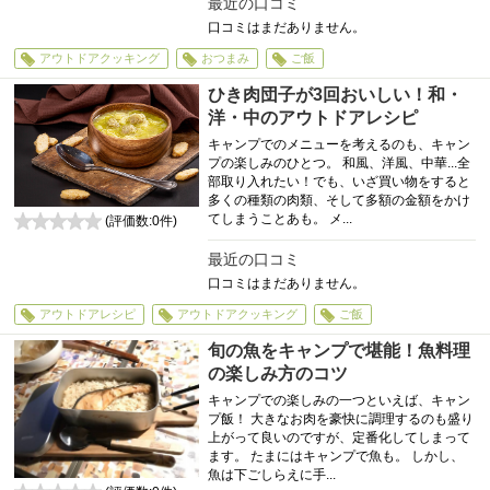
最近の口コミ
口コミはまだありません。
アウトドアクッキング
おつまみ
ご飯
ひき肉団子が3回おいしい！和・
洋・中のアウトドアレシピ
キャンプでのメニューを考えるのも、キャン
プの楽しみのひとつ。 和風、洋風、中華...全
部取り入れたい！でも、いざ買い物をすると
多くの種類の肉類、そして多額の金額をかけ
てしまうことあも。 メ...
(評価数:
0
件)
0
最近の口コミ
口コミはまだありません。
アウトドアレシピ
アウトドアクッキング
ご飯
旬の魚をキャンプで堪能！魚料理
の楽しみ方のコツ
キャンプでの楽しみの一つといえば、キャン
プ飯！ 大きなお肉を豪快に調理するのも盛り
上がって良いのですが、定番化してしまって
ます。 たまにはキャンプで魚も。 しかし、
魚は下ごしらえに手...