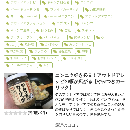
アウトドアレシピ
キャンプ初心者
ニンニク
バーベキュー初心者
フライドガーリック
万能調味料
冬
mont-bell
mont-bellエプロン
アウトドアエプロン
アウトドアファッション
エプロン
キャンプ
キャンプ道具
おつまみ
ご飯
スキレット
ダッチオーブン
バーベキュー
簡単レシピ
秋
魚
魚料理
かぼちゃ
カボチャレシピ
秋の味覚
タフまる
岩谷産業
和牛
和牛レシピ
お手軽レシピ
チョイ足し
ビールのつまみ
味変
ニンニク好き必見！アウトドアレ
シピの幅が広がる【やみつきガー
リック】
冬のアウトドアでは寒くて体に力が入るため
体力が消耗しやすく、疲れやすいですね。 そ
んな中、アウトドアで摂る食事は自分の好み
の物ばかりではなく、体にも気を遣った食事
(評価数:
0
件)
を摂りたいものです。体を動かすた...
0
最近の口コミ