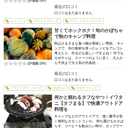
(評価数:
0
件)
0
最近の口コミ
口コミはまだありません。
キャンプ
アウトドアレシピ
アウトドアクッキング
甘くてホックホク！旬のかぼちゃ
で秋のキャンプ料理
秋はさまざまな食べ物が美味しい季節。 キャ
ンプで、旬の食材を使ったレシピをアレコレ
考えたり、作るのも楽しいですよね！ 中でも
カボチャは、スイーツのように甘く、大人か
ら子供まで大人気の代表的...
(評価数:
0
件)
0
最近の口コミ
口コミはまだありません。
アウトドアクッキング
かぼちゃ
カボチャレシピ
何かと頼れるタフなやつ！イワタ
ニ【タフまる】で快適アウトドア
料理を
キャンプなどのアウトドアで、使い勝手が良
く便利なカセットコンロ。 持ち運びもかさば
らず、コーヒーを飲みたい時や、カップラー