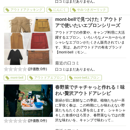
口コミはまだありません。
アウトドアクッキング
にんにく
やみつきガーリック
mont-bellで見つけた！アウトド
アで使いたいエプロンシリーズ
アウトドアでの作業や、キャンプ料理に大活
躍するエプロン。 いろいろなメーカーからオ
シャレなエプロンがたくさん販売されていま
す。 実は、あのアウトドアの有名ブランド
【mont-bell（モン...
最近の口コミ
(評価数:
0
件)
口コミはまだありません。
0
mont-bell
アウトドアエプロン
mont-bellエプロン
春野菜でチャチャっと作れる！味
わい贅沢アウトドアレシピ
新緑が目に新鮮なこの季節。植物たちが一斉
に芽吹く春は、この時期にしか味わえない野
菜たちもたくさん芽を出します。 シャキシャ
キした食感やほろ苦さ、春野菜ならではの贅
沢な味わいを、キャンプで味わって...
(評価数:
0
件)
0