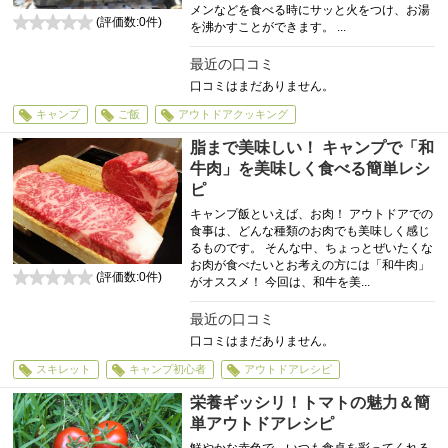
メンなどを食べる時にサッと火をつけ、お湯
(評価数:
0
件)
を沸かすことができます。 ...
0
最近の口コミ
口コミはまだありません。
キャンプ
ご飯
アウトドアクッキング
脂まで美味しい！ キャンプで「和
牛肉」を美味しく食べる簡単レシ
ピ
キャンプ飯といえば、お肉！ アウトドアでの
食事は、どんな種類のお肉でも美味しく感じ
るものです。 そんな中、ちょっとぜいたくな
お肉が食べたいとお考えの方には「和牛肉」
(評価数:
0
件)
がオススメ！ 今回は、和牛を美...
0
最近の口コミ
口コミはまだありません。
スキレット
キャンプ初心者
アウトドアレシピ
栄養ギッシリ！トマトの魅力＆簡
単アウトドアレシピ