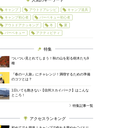
人気のキーワード
キャンプ
アウトドアレシピ
キャンプ道具
キャンプ初心者
バーベキュー初心者
アウトドアクッキング
冬
夏
バーベキュー
アクティビティ
特集
ついつい見とれてしまう！秋の山を彩る樹木たち9
種
『春の一人旅』にチャレンジ！満喫するための準備
のコツとは？
1日いても飽きない【信州スカイパーク】はこんな
ところ！
特集記事一覧
アクセスランキング
初めてでも簡単！キャンプで作れる華やか "パエリ