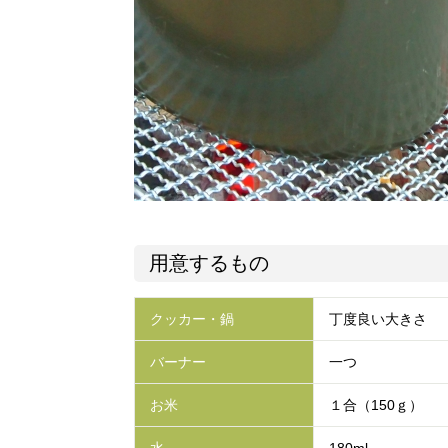
用意するもの
クッカー・鍋
丁度良い大きさ
バーナー
一つ
お米
１合（150ｇ）