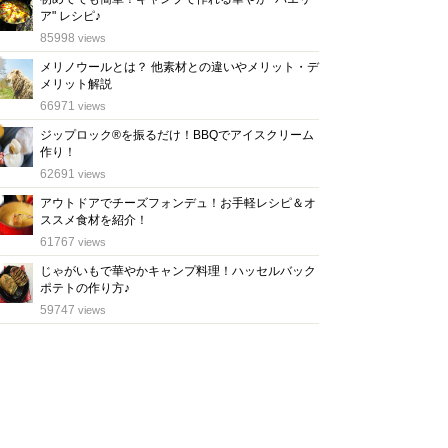
ア" レシピ♪
位
85998
views
メリノウールとは？ 他素材との違いやメリット・デ
メリット解説
位
66971
views
ジップロック®を振るだけ！BBQでアイスクリーム
作り！
位
62691
views
アウトドアでチーズフォンデュ！お手軽レシピ＆オ
ススメ食材を紹介！
位
61767
views
じゃがいもで華やかキャンプ料理！ハッセルバック
ポテトの作り方♪
位
59747
views