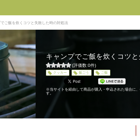
プでご飯を炊くコツと失敗した時の対処法
キャンプでご飯を炊くコツと
(評価数:
0
件)
0
クッカー
飯ごう
ご飯
5
※当サイトを経由して商品が購入・申込された場合に、
す。