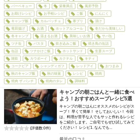
バーベキュー
冬
栄養満点
風邪予防
お助けレシピ
お手軽レシピ
ご飯
にんにく
キャンプ飯
カルパッチョ
寒ブリ
漬け
竜田揚げ
お酒
ホットアルコール
冬だから美味しい
冬キャンプ
温まるお酒
美味しいお酒
サバ缶
ツナ缶
パスタ
炊き込みご飯
焼き鳥の缶詰
缶詰
ツナかけご飯
ホットサンド
生姜スープ
雑炊
カウボーイ
カクテル
キティ
コークビア
シャンディガフ
レッドアイ
おつまみ
秋のキャンプ飯
秋の味覚
レシピ
焼肉
焼肉 ザ パンチ
焼肉のタレ
調味料
キャンプの朝ごはんと一緒に食べ
よう！おすすめスープレシピ5選
キャンプの朝ごはんにオススメのレシピがス
ープ！ 早くて簡単！ そしておいしい！ 今回
は、料理が苦手な人でもサッと作れるレシピ
をご紹介します。ご自宅でもぜひ試してみて
ください！ レシピ1. なんでも...
(評価数:
0
件)
0
最近の口コミ