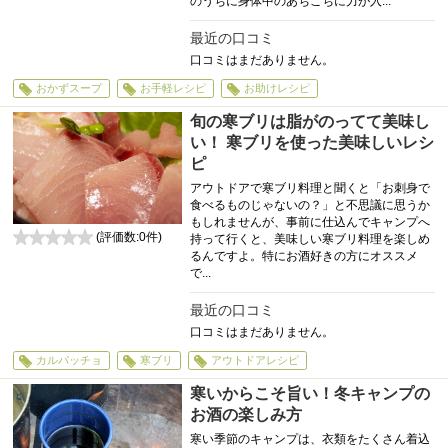
のうちに身体中のあちこちに力が入...
最近の口コミ
口コミはまだありません。
おかずスープ
お手軽レシピ
お助けレシピ
旬の寒ブリは脂がのってて美味し
い！ 寒ブリを使った美味しいレシ
ピ
アウトドアで寒ブリ料理と聞くと「お刺身で
食べるものじゃないの？」と不思議に思うか
もしれませんが、事前に仕込んでキャンプへ
(評価数:
0
件)
持って行くと、美味しい寒ブリ料理を楽しめ
0
るんですよ。特にお酒好きの方にオススメ
で...
最近の口コミ
口コミはまだありません。
カルパッチョ
寒ブリ
アウトドアレシピ
寒いからこそ旨い！冬キャンプの
お酒の楽しみ方
寒い季節のキャンプは、衣類をたくさん着込