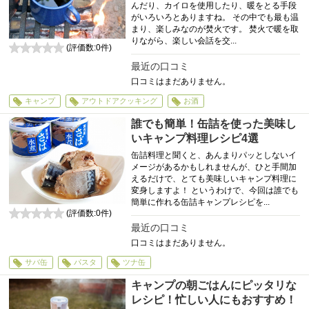
んだり、カイロを使用したり、暖をとる手段
がいろいろとありますね。 その中でも最も温
まり、楽しみなのが焚火です。 焚火で暖を取
りながら、楽しい会話を交...
(評価数:
0
件)
0
最近の口コミ
口コミはまだありません。
キャンプ
アウトドアクッキング
お酒
誰でも簡単！缶詰を使った美味し
いキャンプ料理レシピ4選
缶詰料理と聞くと、あんまりパッとしないイ
メージがあるかもしれませんが、ひと手間加
えるだけで、とても美味しいキャンプ料理に
変身しますよ！ というわけで、今回は誰でも
簡単に作れる缶詰キャンプレシピを...
(評価数:
0
件)
0
最近の口コミ
口コミはまだありません。
サバ缶
パスタ
ツナ缶
キャンプの朝ごはんにピッタリな
レシピ！忙しい人にもおすすめ！