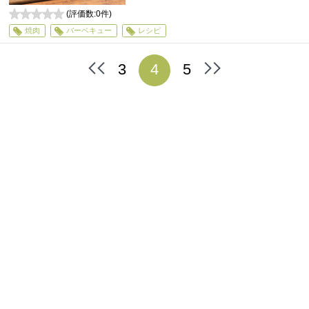
(評価数:
0
件)
0
焼肉
バーベキュー
レシピ
3
4
5
最
最
初
後
へ
へ