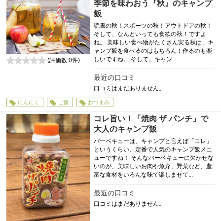
季節を味わおう『秋』のキャンプ
飯
読書の秋！スポーツの秋！アウトドアの秋！
そして、なんといっても食欲の秋！ですよ
ね。 美味しい食べ物がたくさん実る秋は、キ
ャンプ飯を食べるのはもちろん！作るのも楽
しいですね。 そして、キャン...
(評価数:
0
件)
0
最近の口コミ
口コミはまだありません。
にんにく
ご飯
おつまみ
コレ旨い！「焼肉 ザ パンチ」で
大人のキャンプ飯
バーベキューは、キャンプと言えば「コレ」
というくらい、定番で人気のキャンプ飯メニ
ューですね！ そんなバーベキューに欠かせな
いのが、美味しいお肉や魚介、野菜など、豊
富な食材をいろんな味で楽しませて...
最近の口コミ
口コミはまだありません。