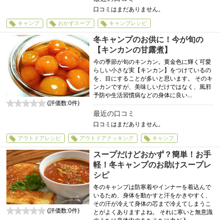
口コミはまだありません。
キャンプ
おかずスープ
キャンプレシピ
冬キャンプのお供に！今が旬の
【キンカンの甘露煮】
今の季節が旬のキンカン。黄金色に輝く可愛
らしい小さな実【キンカン】をつけているの
を、目にすることが多いと思います。 そのキ
ンカンですが、美味しいだけではなく、風邪
予防や生活習慣病などの身体に良い...
(評価数:
0
件)
0
最近の口コミ
口コミはまだありません。
アウトドアレシピ
アウトドアクッキング
キャンプ
スープだけどおかず？簡単！お手
軽！冬キャンプのお助けスープレ
シピ
冬のキャンプは防寒着やインナーを着込んで
いるため、身体を動かすと汗をかきやすく、
その汗が冷えて身体の芯まで冷えてしまうこ
(評価数:
0
件)
とがよくありますよね。 それに寒いと無意識
0