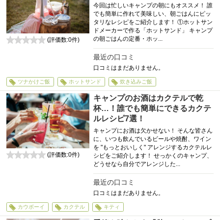
今回は忙しいキャンプの朝にもオススメ！ 誰
でも簡単に作れて美味しい、朝ごはんにピッ
タリなレシピをご紹介します！ ①ホットサン
ドメーカーで作る「ホットサンド」 キャンプ
の朝ごはんの定番・ホッ...
(評価数:
0
件)
0
最近の口コミ
口コミはまだありません。
ツナかけご飯
ホットサンド
炊き込みご飯
キャンプのお酒はカクテルで乾
杯…！誰でも簡単にできるカクテ
ルレシピ7選！
キャンプにお酒は欠かせない！ そんな皆さん
に、いつも飲んでいるビールや焼酎、ワイン
を "もっとおいしく" アレンジするカクテルレ
(評価数:
0
件)
シピをご紹介します！ せっかくのキャンプ、
0
どうせなら自分でアレンジした...
最近の口コミ
口コミはまだありません。
カウボーイ
カクテル
キティ