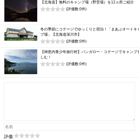
【北海道】無料のキャンプ場（野営場）を12ヵ所ご紹介
(評価数:
0
件)
0
冬の季節にコテージでゆっくりと宿泊！「まあぶオートキ
プ場」【北海道深川市】
(評価数:
0
件)
0
【神恵内青少年旅行村】バンガロー・コテージでキャンプ
しむ！
(評価数:
0
件)
0
評価: