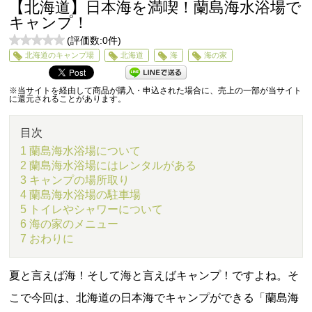
【北海道】日本海を満喫！蘭島海水浴場で
キャンプ！
(評価数:
0
件)
0
北海道のキャンプ場
北海道
海
海の家
5
※当サイトを経由して商品が購入・申込された場合に、売上の一部が当サイト
に還元されることがあります。
目次
1 蘭島海水浴場について
2 蘭島海水浴場にはレンタルがある
3 キャンプの場所取り
4 蘭島海水浴場の駐車場
5 トイレやシャワーについて
6 海の家のメニュー
7 おわりに
夏と言えば海！そして海と言えばキャンプ！ですよね。そ
こで今回は、北海道の日本海でキャンプができる「蘭島海