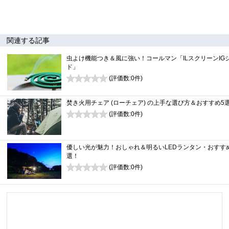
関連する記事
虫よけ機能つき＆風に強い！コールマン「ILスクリーンIG
ド」
(評価数:
0
件)
0
焚き火用チェア (ローチェア) の上手な選び方＆おすすめ5
(評価数:
0
件)
0
優しい光が魅力！おしゃれ＆明るいLEDランタン・おすす
選！
(評価数:
0
件)
0