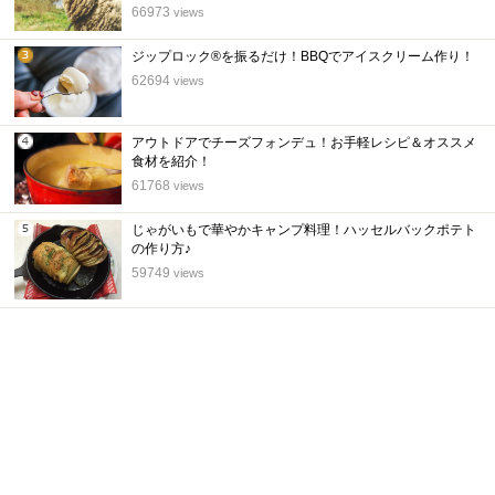
位
66973
views
ジップロック®を振るだけ！BBQでアイスクリーム作り！
3
62694
views
位
アウトドアでチーズフォンデュ！お手軽レシピ＆オススメ
4
食材を紹介！
位
61768
views
じゃがいもで華やかキャンプ料理！ハッセルバックポテト
5
の作り方♪
位
59749
views