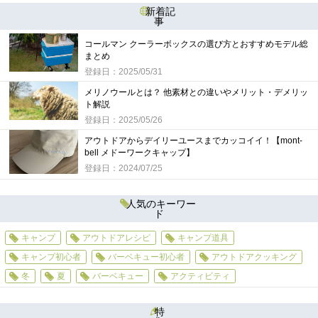
新着記
事
コールマン クーラーボックスの選び方とおすすめモデル総
まとめ
登録日：2025/05/31
メリノウールとは？ 他素材との違いやメリット・デメリッ
ト解説
登録日：2025/05/26
アウトドアからデイリーユースまでカッコイイ！【mont-
bell メドーワークキャップ】
登録日：2024/07/25
人気のキーワー
ド
キャンプ
アウトドアレシピ
キャンプ道具
キャンプ初心者
バーベキュー初心者
アウトドアクッキング
冬
夏
バーベキュー
アクティビティ
特