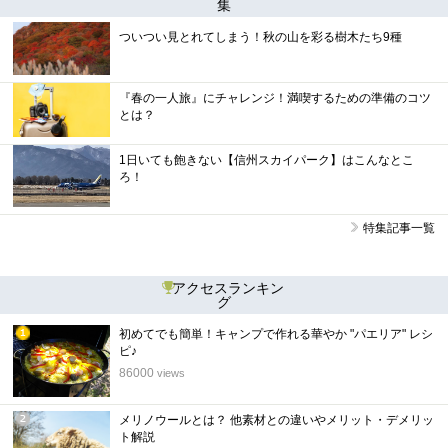
集
ついつい見とれてしまう！秋の山を彩る樹木たち9種
『春の一人旅』にチャレンジ！満喫するための準備のコツ
とは？
1日いても飽きない【信州スカイパーク】はこんなとこ
ろ！
特集記事一覧
アクセスランキン
グ
初めてでも簡単！キャンプで作れる華やか "パエリア" レシ
1
ピ♪
位
86000
views
メリノウールとは？ 他素材との違いやメリット・デメリッ
2
ト解説