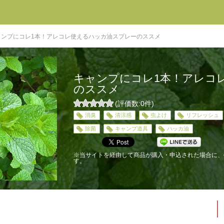
ャンプにコレ1本！アレコレ使えるハッカ油スプレーのススメ
キャンプにコレ1本！アレコ
のススメ
(評価数:
0
件)
0
消臭
清涼感
虫よけ
リフレッシュ
5
除菌
キャンプ道具
ハッカ油
※当サイトを経由して商品が購入・申込された場合に、
す。