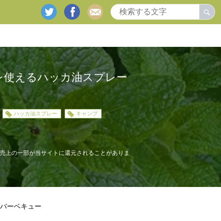
twitter
facebook
mail
レ使えるハッカ油スプレー
ハッカ油スプレー
キャンプ
売上の一部が当サイトに還元されることがありま
バーベキュー