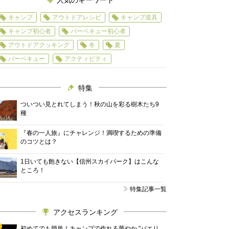
人気のキーワード
キャンプ
アウトドアレシピ
キャンプ道具
キャンプ初心者
バーベキュー初心者
アウトドアクッキング
冬
夏
バーベキュー
アクティビティ
特集
ついつい見とれてしまう！秋の山を彩る樹木たち9
種
『春の一人旅』にチャレンジ！満喫するための準備
のコツとは？
1日いても飽きない【信州スカイパーク】はこんな
ところ！
特集記事一覧
アクセスランキング
初めてでも簡単！キャンプで作れる華やか "パエリ