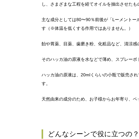
し、さまざまな工程を経てオイルを抽出させたも
主な成分としては80〜90％前後が「Lーメント
す（※体温を低くする作用ではありません。）
飴や胃薬、目薬、歯磨き粉、化粧品など、清涼感
そのハッカ油の原液を水などで薄め、スプレーボ
ハッカ油の原液は、20mlくらいの小瓶で販売さ
す。
天然由来の成分のため、お子様からお年寄り、ペ
どんなシーンで役に立つの