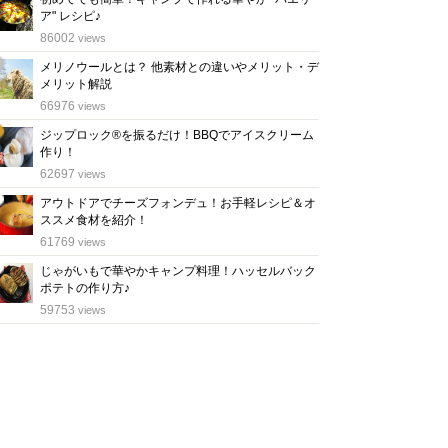
ア" レシピ♪
位
86002
views
メリノウールとは？ 他素材との違いやメリット・デ
メリット解説
位
66976
views
ジップロック®を振るだけ！BBQでアイスクリーム
作り！
位
62697
views
アウトドアでチーズフォンデュ！お手軽レシピ＆オ
ススメ食材を紹介！
位
61769
views
じゃがいもで華やかキャンプ料理！ハッセルバック
ポテトの作り方♪
位
59753
views