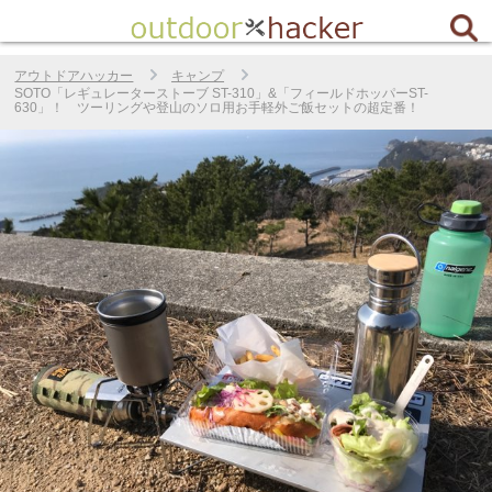
アウトドアハッカー
キャンプ
SOTO「レギュレーターストーブ ST-310」&「フィールドホッパーST-
630」！ ツーリングや登山のソロ用お手軽外ご飯セットの超定番！