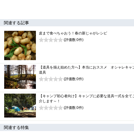
関連する記事
皮まで食べちゃおう！春の新じゃがレシピ
(評価数:
0
件)
0
【道具を揃え始めた方へ】本当におススメ オシャレキャ
道具
(評価数:
0
件)
0
【キャンプ初心者向け】キャンプに必要な道具一式を全て
介します～！
(評価数:
0
件)
0
関連する特集