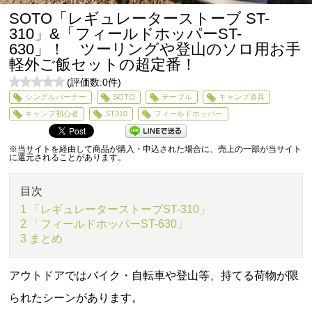
SOTO「レギュレーターストーブ ST-
310」&「フィールドホッパーST-
630」！ ツーリングや登山のソロ用お手
軽外ご飯セットの超定番！
(評価数:
0
件)
0
シングルバーナー
SOTO
テーブル
キャンプ道具
5
キャンプ初心者
ST310
フィールドホッパー
※当サイトを経由して商品が購入・申込された場合に、売上の一部が当サイト
に還元されることがあります。
目次
1 「レギュレーターストーブST-310」
2 「フィールドホッパーST-630」
3 まとめ
アウトドアではバイク・自転車や登山等、持てる荷物が限
られたシーンがあります。