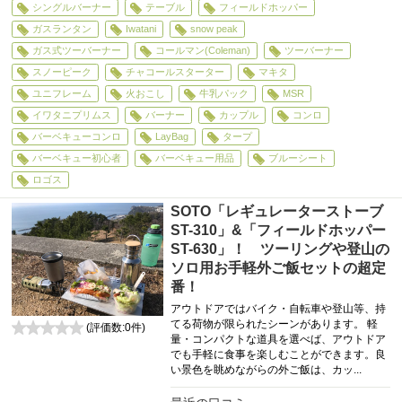
シングルバーナー
テーブル
フィールドホッパー
ガスランタン
Iwatani
snow peak
ガス式ツーバーナー
コールマン(Coleman)
ツーバーナー
スノーピーク
チャコールスターター
マキタ
ユニフレーム
火おこし
牛乳パック
MSR
イワタニプリムス
バーナー
カップル
コンロ
バーベキューコンロ
LayBag
タープ
バーベキュー初心者
バーベキュー用品
ブルーシート
ロゴス
SOTO「レギュレーターストーブ
ST-310」&「フィールドホッパー
ST-630」！ ツーリングや登山の
ソロ用お手軽外ご飯セットの超定
番！
アウトドアではバイク・自転車や登山等、持
てる荷物が限られたシーンがあります。 軽
(評価数:
0
件)
量・コンパクトな道具を選べば、アウトドア
0
でも手軽に食事を楽しむことができます。良
い景色を眺めながらの外ご飯は、カッ...