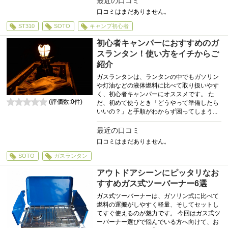
最近の口コミ
口コミはまだありません。
ST310
SOTO
キャンプ初心者
初心者キャンパーにおすすめのガ
スランタン！使い方をイチからご
紹介
ガスランタンは、ランタンの中でもガソリン
や灯油などの液体燃料に比べて取り扱いやす
く、初心者キャンパーにオススメです。 た
(評価数:
0
件)
だ、初めて使うとき「どうやって準備したら
0
いいの？」と手順がわからず困ってしまう...
最近の口コミ
口コミはまだありません。
SOTO
ガスランタン
アウトドアシーンにピッタリなお
すすめガス式ツーバーナー6選
ガス式ツーバーナーは、ガソリン式に比べて
燃料の運搬がしやすく軽量、そしてセットし
てすぐ使えるのが魅力です。 今回はガス式ツ
ーバーナー選びで悩んでいる方へ向けて、お