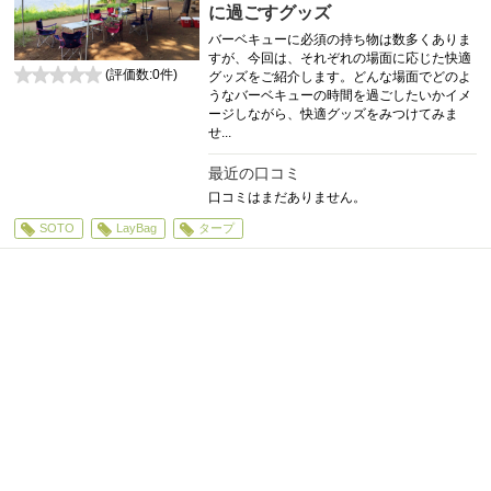
に過ごすグッズ
バーベキューに必須の持ち物は数多くありま
すが、今回は、それぞれの場面に応じた快適
(評価数:
0
件)
グッズをご紹介します。どんな場面でどのよ
0
うなバーベキューの時間を過ごしたいかイメ
ージしながら、快適グッズをみつけてみま
せ...
最近の口コミ
口コミはまだありません。
SOTO
LayBag
タープ