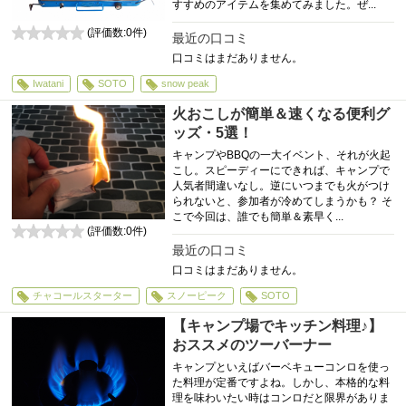
すすめのアイテムを集めてみました。ぜ...
(評価数:
0
件)
最近の口コミ
0
口コミはまだありません。
Iwatani
SOTO
snow peak
火おこしが簡単＆速くなる便利グ
ッズ・5選！
キャンプやBBQの一大イベント、それが火起
こし。スピーディーにできれば、キャンプで
人気者間違いなし。逆にいつまでも火がつけ
られないと、参加者が冷めてしまうかも？ そ
こで今回は、誰でも簡単＆素早く...
(評価数:
0
件)
0
最近の口コミ
口コミはまだありません。
チャコールスターター
スノーピーク
SOTO
【キャンプ場でキッチン料理♪】
おススメのツーバーナー
キャンプといえばバーベキューコンロを使っ
た料理が定番ですよね。しかし、本格的な料
理を味わいたい時はコンロだと限界がありま