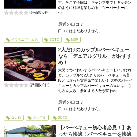
す。そこで今回は、キャンプ場でもキッチン
のように料理を楽しめる、ツーバーナーに
(評価数:
0
件)
つ...
0
最近の口コミ
口コミはまだありません。
イワタニプリムス
SOTO
MSR
2人だけのカップルバーベキュー
なら「デュアルグリル」がおすす
め！
大勢でわいわいするバーベキューもいいけれ
ど、カップルで2人きりのバーベキューも普
段とは違った雰囲気で楽しい！ 大勢のバーベ
(評価数:
0
件)
キューとカップルバーベキューの違いは、も
0
ちろん人数。参加する人数が変われ...
最近の口コミ
口コミはまだありません。
コンロ
カップル
SOTO
【バーベキュー初心者必見！】あ
ったら快適！バーベキューを快適