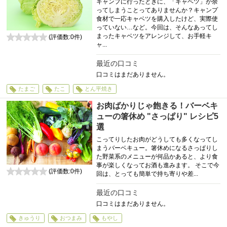
キャンプに行ったときに、「キャベツ」が余
ってしまうことってありませんか？キャンプ
食材で一応キャベツを購入したけど、実際使
っていない…など。今回は、そんなあってし
まったキャベツをアレンジして、お手軽キ
(評価数:
0
件)
ャ...
0
最近の口コミ
口コミはまだありません。
たまご
たこ
とん平焼き
お肉ばかりじゃ飽きる！バーベキ
ューの箸休め "さっぱり" レシピ5
選
こってりしたお肉がどうしても多くなってし
まうバーベキュー。箸休めになるさっぱりし
た野菜系のメニューが何品かあると、より食
事が楽しくなってお酒も進みます。 そこで今
(評価数:
0
件)
回は、とっても簡単で持ち寄りや差...
0
最近の口コミ
口コミはまだありません。
きゅうり
おつまみ
もやし