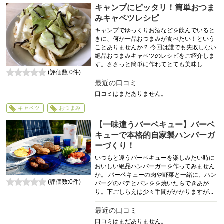
キャンプにピッタリ！簡単おつま
みキャベツレシピ
キャンプでゆっくりお酒などを飲んでいると
きに、何か一品おつまみが食べたい！という
ことありませんか？ 今回は誰でも失敗しない
絶品おつまみキャベツのレシピをご紹介しま
す。ささっと簡単に作れてとても美味し...
(評価数:
0
件)
0
最近の口コミ
口コミはまだありません。
キャベツ
おつまみ
【一味違うバーベキュー】バーベ
キューで本格的自家製ハンバーガ
ーづくり！
いつもと違うバーベキューを楽しみたい時に
おいしい絶品ハンバーガーを作ってみません
か。 バーベキューの肉や野菜と一緒に、ハン
(評価数:
0
件)
バーグのパテとパンをを焼いたらできあが
0
り。下ごしらえは少々手間がかかりますが...
最近の口コミ
口コミはまだありません。