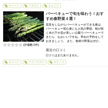
キャベツ
アボガド
きゅうり
バーベキューで旬を味わう！おす
すめ春野菜４選！
花見をしながらバーベキューができる春は、
バーベキュー初心者にも人気の季節。桜が咲
く木の下や花が美しい公園でバーベキューで
きたら、なおいいですね。早めの予約をして
おきましょう。 また、食材の野菜はぜひ...
(評価数:
0
件)
0
最近の口コミ
口コミはまだありません。
キャベツ
アスパラガス
タケノコ