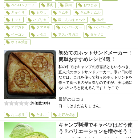
ペペロンチーノ
豚肉
鶏肉
おつまみ
きゅうり
もやし
キムチ
キムチナムル
トマト
パプリカ
塩こんぶキャベツ
大根
アボガド
タマネギ
ハンバーガー
ハンバーグ
ベーコン
レタス
アスパラガス
タケノコ
ホイル焼き
初めてのホットサンドメーカー！
簡単おすすめレシピ4選！
私の中ではキャンプの必需品ともいうべき、
直火式のホットサンドメーカー。寒い日の朝
などは、これを使って熱々のホットサンドを
作って食べるのが日課なのですが、実は他に
もいろいろと使えるんです！ そこで...
最近の口コミ
(評価数:
0
件)
口コミはまだありません。
0
おにぎり
たまご
お好み焼き
キャンプ料理でキャベツはどう使
う？バリエーションを増やそう！