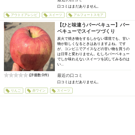
口コミはまだありません。
アウトドアレシピ
スイーツ
アルフォートスモア
【ひと味違うバーベキュー】バー
ベキューでスイーツづくり
炭火で焼き物をするしかない環境でも、甘い
物が欲しくなるときはありますよね。です
が、コンビニでアイスなどの甘い物を買うの
は日常と変わりません。むしろバーベキュー
でしか味わえないスイーツを試してみるのは
い...
最近の口コミ
(評価数:
0
件)
0
口コミはまだありません。
りんご
赤ワイン
スイーツ