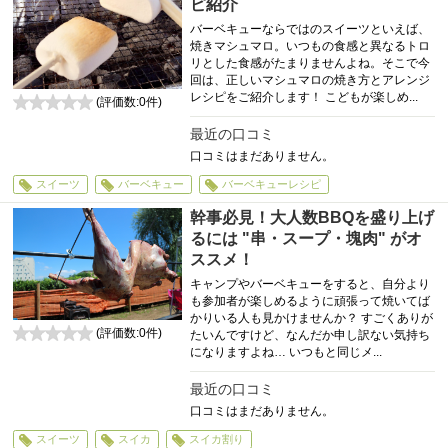
ピ紹介
バーベキューならではのスイーツといえば、
焼きマシュマロ。いつもの食感と異なるトロ
リとした食感がたまりませんよね。そこで今
回は、正しいマシュマロの焼き方とアレンジ
レシピをご紹介します！ こどもが楽しめ...
(評価数:
0
件)
0
最近の口コミ
口コミはまだありません。
スイーツ
バーベキュー
バーベキューレシピ
幹事必見！大人数BBQを盛り上げ
るには "串・スープ・塊肉" がオ
ススメ！
キャンプやバーベキューをすると、自分より
も参加者が楽しめるように頑張って焼いてば
かりいる人も見かけませんか？ すごくありが
(評価数:
0
件)
たいんですけど、なんだか申し訳ない気持ち
0
になりますよね… いつもと同じメ...
最近の口コミ
口コミはまだありません。
スイーツ
スイカ
スイカ割り