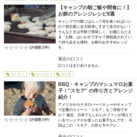
【キャンプの朝ご飯や間食に！】
お餅のアレンジレシピ8選
キャンプでの朝ごはんって何を食べればいい
の？前日夜に全力投球しすぎて余力がない！
そんなときは手軽で美味しく、お腹にもたま
る「お餅」はいかがですか？個包装されてい
て持ち歩きも便利。お餅のおすすめレシピ
(評価数:
0
件)
を...
0
最近の口コミ
口コミはまだありません。
おしるこ
おつまみ
きな粉
BBQ・キャンプのマシュマロお菓
子！"スモア" の作り方とアレンジ
紹介！
アメリカやカナダのバーベキューやキャンプ
で定番のスイーツ「スモア」をご存知です
か？ 最近、日本でもじわじわファンが増えて
(評価数:
0
件)
いるマシュマロを使ったお菓子なんです。 今
0
回はこの「スモア」の作り方やアレ...
最近の口コミ