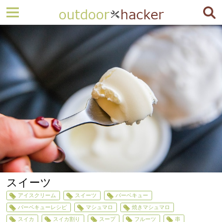
スイーツ
アイスクリーム
スイーツ
バーベキュー
バーベキューレシピ
マシュマロ
焼きマシュマロ
スイカ
スイカ割り
スープ
フルーツ
串