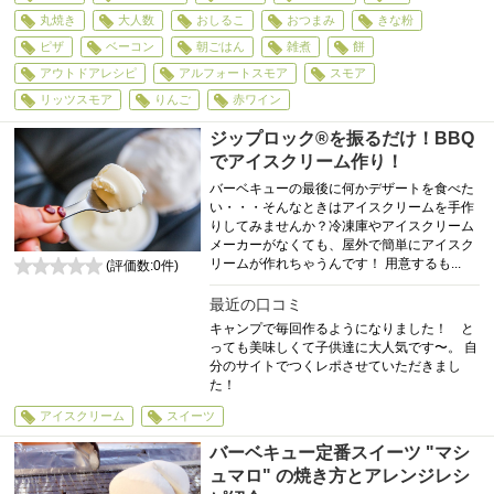
丸焼き
大人数
おしるこ
おつまみ
きな粉
ピザ
ベーコン
朝ごはん
雑煮
餅
アウトドアレシピ
アルフォートスモア
スモア
リッツスモア
りんご
赤ワイン
ジップロック®を振るだけ！BBQ
でアイスクリーム作り！
バーベキューの最後に何かデザートを食べた
い・・・そんなときはアイスクリームを手作
りしてみませんか？冷凍庫やアイスクリーム
メーカーがなくても、屋外で簡単にアイスク
リームが作れちゃうんです！ 用意するも...
(評価数:
0
件)
0
最近の口コミ
キャンプで毎回作るようになりました！ と
っても美味しくて子供達に大人気です〜。 自
分のサイトでつくレポさせていただきまし
た！
アイスクリーム
スイーツ
バーベキュー定番スイーツ "マシ
ュマロ" の焼き方とアレンジレシ