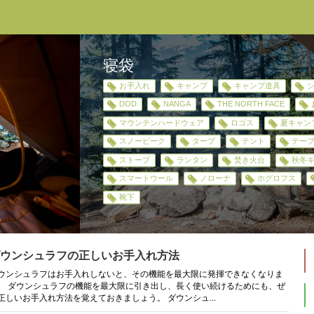
寝袋
お手入れ
キャンプ
キャンプ道具
DOD
NANGA
THE NORTH FACE
マウンテンハードウェア
ロゴス
夏キャン
スノーピーク
タープ
テント
テー
ストーブ
ランタン
焚き火台
秋冬
スマートウール
ノローナ
ホグロフス
靴下
ウンシュラフの正しいお手入れ方法
ウンシュラフはお手入れしないと、その機能を最大限に発揮できなくなりま
。 ダウンシュラフの機能を最大限に引き出し、長く使い続けるためにも、ぜ
正しいお手入れ方法を覚えておきましょう。 ダウンシュ...