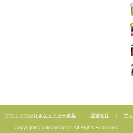
2
3
4
5
｜
アウトドアが好きなライター募集
｜
運営会社
｜
プラ
Copyright(c) outdoorhacker. All Rights Reaserved