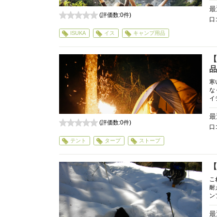
最
(評価数:
0
件)
口
0
ISUKA
イス
キャンプ用品
【
品
寒
な
イ
最
(評価数:
0
件)
口
0
テント
タープ
ストーブ
【
こ
耐
ン
最