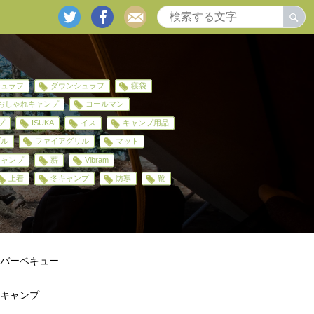
twitter
facebook
mail
シュラフ
ダウンシュラフ
寝袋
おしゃれキャンプ
コールマン
プ
ISUKA
イス
キャンプ用品
ブル
ファイアグリル
マット
キャンプ
薪
Vibram
上着
冬キャンプ
防寒
靴
バーベキュー
キャンプ