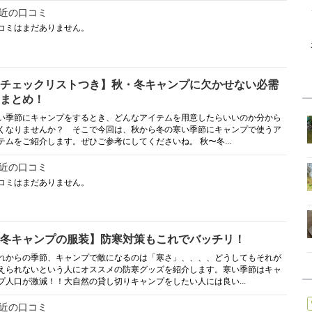
近の口コミ
コミはまだありません。
チェックリストつき】秋・冬キャンプに欠かせない必需
まとめ！
い季節にキャンプをするとき、どんなアイテムを用意したらいいのか分から
くなりませんか？ そこで今回は、秋から冬の寒い季節にキャンプで使うア
テムをご紹介します。ぜひご参考にしてくださいね。 秋〜冬...
近の口コミ
コミはまだありません。
冬キャンプの服装】防寒対策もこれでバッチリ！
れからの季節、キャンプで敵になるのは「寒さ」、、、、どうしてもそれが
えられないという人にオススメの防寒グッズを紹介します。寒い季節はキャ
プ人口が激減！！大自然の貸し切りキャンプをしたい人には良い...
近の口コミ