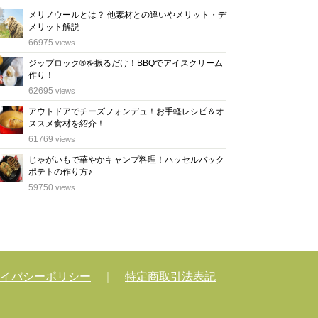
メリノウールとは？ 他素材との違いやメリット・デ
メリット解説
位
66975
views
ジップロック®を振るだけ！BBQでアイスクリーム
作り！
位
62695
views
アウトドアでチーズフォンデュ！お手軽レシピ＆オ
ススメ食材を紹介！
位
61769
views
じゃがいもで華やかキャンプ料理！ハッセルバック
ポテトの作り方♪
位
59750
views
イバシーポリシー
｜
特定商取引法表記