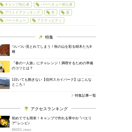
キャンプ初心者
バーベキュー初心者
アウトドアクッキング
冬
夏
バーベキュー
アクティビティ
特集
ついつい見とれてしまう！秋の山を彩る樹木たち9
種
『春の一人旅』にチャレンジ！満喫するための準備
のコツとは？
1日いても飽きない【信州スカイパーク】はこんな
ところ！
特集記事一覧
アクセスランキング
初めてでも簡単！キャンプで作れる華やか "パエリ
ア" レシピ♪
位
86001
views