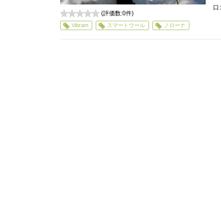
口
(評価数:
0
件)
0
Vibram
スマートウール
ノローナ