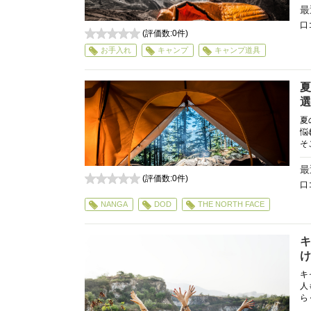
最
口
(評価数:
0
件)
0
お手入れ
キャンプ
キャンプ道具
夏
選
夏
悩
そ
最
(評価数:
0
件)
口
0
NANGA
DOD
THE NORTH FACE
キ
け
キ
人
ら