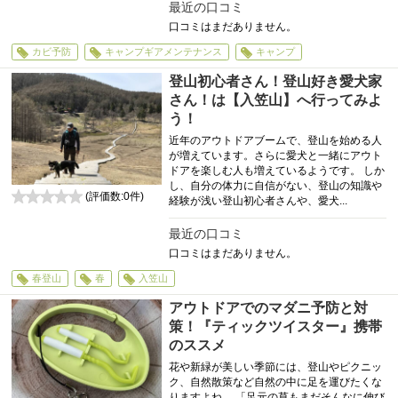
最近の口コミ
口コミはまだありません。
カビ予防
キャンプギアメンテナンス
キャンプ
登山初心者さん！登山好き愛犬家
さん！は【入笠山】へ行ってみよ
う！
近年のアウトドアブームで、登山を始める人
が増えています。さらに愛犬と一緒にアウト
ドアを楽しむ人も増えているようです。 しか
し、自分の体力に自信がない、登山の知識や
(評価数:
0
件)
経験が浅い登山初心者さんや、愛犬...
0
最近の口コミ
口コミはまだありません。
春登山
春
入笠山
アウトドアでのマダニ予防と対
策！『ティックツイスター』携帯
のススメ
花や新緑が美しい季節には、登山やピクニッ
ク、自然散策など自然の中に足を運びたくな
りますよね。 「足元の草もまだそんなに伸び