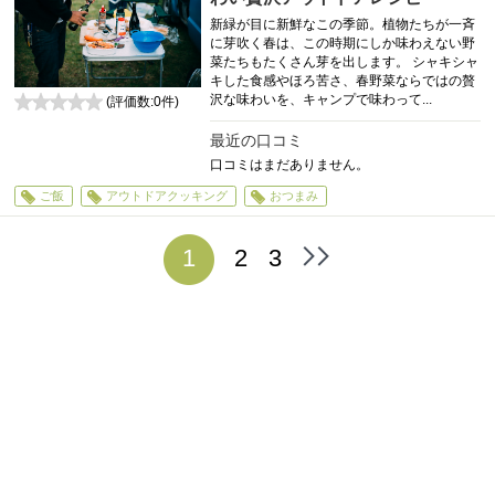
新緑が目に新鮮なこの季節。植物たちが一斉
に芽吹く春は、この時期にしか味わえない野
菜たちもたくさん芽を出します。 シャキシャ
キした食感やほろ苦さ、春野菜ならではの贅
沢な味わいを、キャンプで味わって...
(評価数:
0
件)
0
最近の口コミ
口コミはまだありません。
ご飯
アウトドアクッキング
おつまみ
1
2
3
最
後
へ