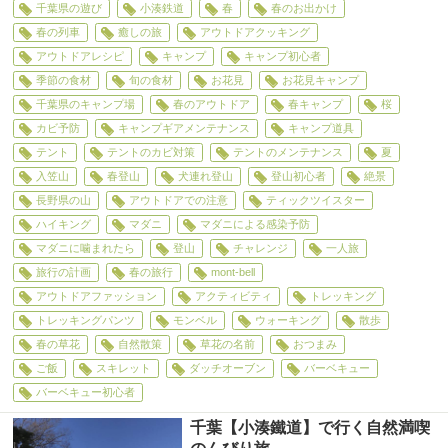
千葉県の遊び
小湊鉄道
春
春のお出かけ
春の列車
癒しの旅
アウトドアクッキング
アウトドアレシピ
キャンプ
キャンプ初心者
季節の食材
旬の食材
お花見
お花見キャンプ
千葉県のキャンプ場
春のアウトドア
春キャンプ
桜
カビ予防
キャンプギアメンテナンス
キャンプ道具
テント
テントのカビ対策
テントのメンテナンス
夏
入笠山
春登山
犬連れ登山
登山初心者
絶景
長野県の山
アウトドアでの注意
ティックツイスター
ハイキング
マダニ
マダニによる感染予防
マダニに噛まれたら
登山
チャレンジ
一人旅
旅行の計画
春の旅行
mont-bell
アウトドアファッション
アクティビティ
トレッキング
トレッキングパンツ
モンベル
ウォーキング
散歩
春の草花
自然散策
草花の名前
おつまみ
ご飯
スキレット
ダッチオーブン
バーベキュー
バーベキュー初心者
千葉【小湊鐵道】で行く自然満喫