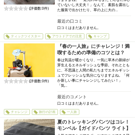
ていないし大丈夫！」なんて、素肌を露出し
(評価数:
0
件)
た服装で出かけたり、草の上に大の...
0
最近の口コミ
口コミはまだありません。
ティックツイスター
アウトドアでの注意
キャンプ
『春の一人旅』にチャレンジ！満
喫するための準備のコツとは？
春は気温が暖かくなり、一気に草木の新緑が
芽生えるエネルギッシュな季節。それととも
に、不思議と人間の私たちまでエネルギッシ
ュでフレッシュな気分になりますよね。「何
か新しい事にチャレンジしてみたい！」
(評価数:
0
件)
「気...
0
最近のコメント
口コミはまだありません。
チャレンジ
旅行の計画
一人旅
夏のトレッキングパンツはコレ！
モンベル【ガイドパンツ ライト】