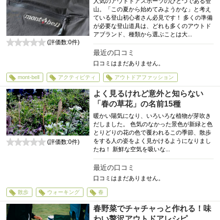
人気のアウトドアスポーツのひとつである登
山。「この夏から始めてみようかな」と考え
ている登山初心者さん必見です！ 多くの準備
が必要な登山道具は、どれも多くのアウトド
アブランド、種類から選ぶことは大...
(評価数:
0
件)
0
最近の口コミ
口コミはまだありません。
mont-bell
アクティビティ
アウトドアファッション
よく見るけれど意外と知らない
「春の草花」の名前15種
暖かい陽気になり、いろいろな植物が芽吹き
だしました。 色気のなかった景色が新緑と色
とりどりの花の色で覆われるこの季節、散歩
をする人の姿をよく見かけるようになりまし
(評価数:
0
件)
たね！ 新鮮な空気を吸いな...
0
最近の口コミ
口コミはまだありません。
散歩
ウォーキング
春
春野菜でチャチャっと作れる！味
わい贅沢アウトドアレシピ