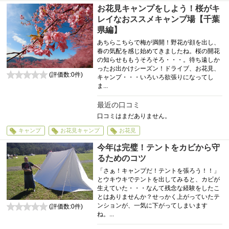
お花見キャンプをしよう！桜がキ
レイなおススメキャンプ場【千葉
県編】
あちらこちらで梅が満開！野花が顔を出し、
春の気配を感じ始めてきましたね。桜の開花
の知らせももうそろそろ・・・。待ち遠しか
ったお出かけシーズン！ドライブ、お花見、
(評価数:
0
件)
キャンプ・・・いろいろ欲張りになってし
0
ま...
最近の口コミ
口コミはまだありません。
キャンプ
お花見キャンプ
お花見
今年は完璧！テントをカビから守
るためのコツ
「さぁ！キャンプだ！テントを張ろう！！」
とウキウキでテントを出してみると、カビが
生えていた・・・なんて残念な経験をしたこ
とはありませんか？せっかく上がっていたテ
ンションが、一気に下がってしまいます
(評価数:
0
件)
ね。...
0