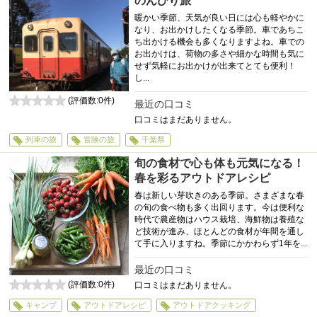
のんびり旅
暖かい季節、天気が良い日には心も軽やかに
なり、お出かけしたくなる季節。車であちこ
ち出かける機会も多くなりますよね。車での
お出かけは、荷物の多さや細かな時間も気に
せず気軽にお出かけが出来てとても便利！
し...
(評価数:
0
件)
最近の口コミ
0
口コミはまだありません。
列車の旅
冒険の旅
千葉県
旬の食材で心も体も元気になる！
春を彩るアウトドアレシピ
春は新しい芽吹きのある季節。さまざまな春
の旬の食べ物も多く出回ります。今は便利な
時代で農産物はハウス栽培、海鮮物は養殖な
ど技術が進み、ほとんどの食材が年間を通し
て手に入りますね。季節にかかわらず1年を...
最近の口コミ
(評価数:
0
件)
口コミはまだありません。
0
キャンプ
アウトドアレシピ
アウトドアクッキング