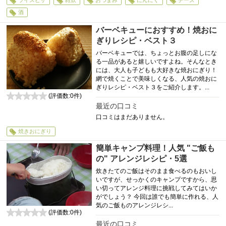
ライスピザ
雑炊
おつまみ
にんにく
チーズ
酒
バーベキューにおすすめ！焼おに
ぎりレシピ・ベスト３
バーベキューでは、ちょっとお腹の足しにな
る一品があると嬉しいですよね。そんなとき
には、大人も子どもも大好きな焼おにぎり！
網で焼くことで美味しくなる、人気の焼おに
ぎりレシピ・ベスト３をご紹介します。...
(評価数:
0
件)
0
最近の口コミ
口コミはまだありません。
焼きおにぎり
簡単キャンプ料理！人気 "ご飯も
の" アレンジレシピ・5選
炊きたてのご飯はそのまま食べるのもおいし
いですが、せっかくのキャンプですから、思
い切ってアレンジ料理に挑戦してみてはいか
がでしょう？ 今回は誰でも簡単に作れる、人
気のご飯ものアレンジレシ...
(評価数:
0
件)
0
最近の口コミ