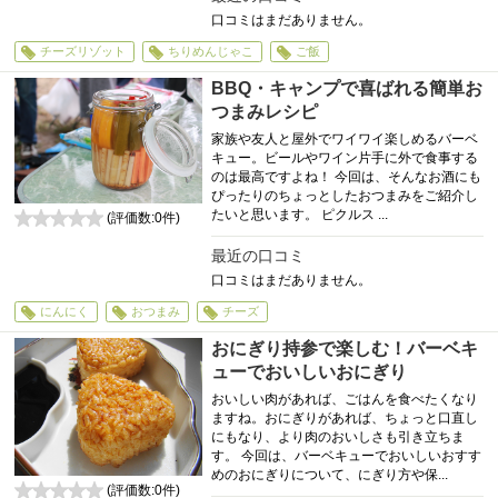
口コミはまだありません。
チーズリゾット
ちりめんじゃこ
ご飯
BBQ・キャンプで喜ばれる簡単お
つまみレシピ
家族や友人と屋外でワイワイ楽しめるバーベ
キュー。ビールやワイン片手に外で食事する
のは最高ですよね！ 今回は、そんなお酒にも
ぴったりのちょっとしたおつまみをご紹介し
たいと思います。 ピクルス ...
(評価数:
0
件)
0
最近の口コミ
口コミはまだありません。
にんにく
おつまみ
チーズ
おにぎり持参で楽しむ！バーベキ
ューでおいしいおにぎり
おいしい肉があれば、ごはんを食べたくなり
ますね。おにぎりがあれば、ちょっと口直し
にもなり、より肉のおいしさも引き立ちま
す。 今回は、バーベキューでおいしいおすす
めのおにぎりについて、にぎり方や保...
(評価数:
0
件)