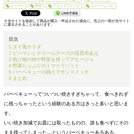
5
ピーマン
野菜
アウトドアレシピ
リメイクレシピ
※当サイトを経由して商品が購入・申込された場合に、売上の一部が当サイト
に還元されることがあります。
目次
1 タイ風サラダ
2 ピーマンとクリームチーズの塩昆布あえ
3 残り物の肉や野菜を使ってアヒージョ
4 野菜たっぷりのトマトリゾット
5 バーベキューの残りでサンドイッチ
6 まとめ
バーベキューってついつい焼きすぎちゃって、食べきれず
に残っちゃったという経験のある方はきっと多いと思いま
す。
いい焼き加減でお皿には取ったものの、誰も食べずにその
まま残ってしまった…というバーベキューあるある。