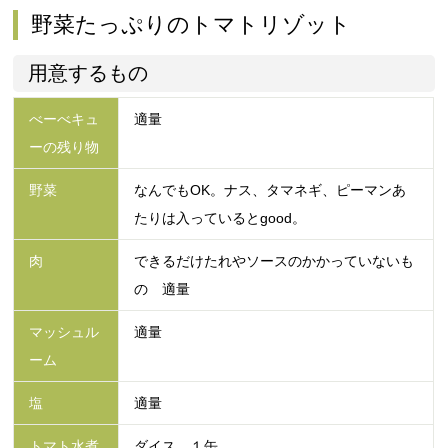
野菜たっぷりのトマトリゾット
用意するもの
べーべキュ
適量
ーの残り物
野菜
なんでもOK。ナス、タマネギ、ピーマンあ
たりは入っているとgood。
肉
できるだけたれやソースのかかっていないも
の 適量
マッシュル
適量
ーム
塩
適量
トマト水煮
ダイス １缶