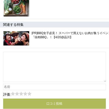
0
関連する特集
[PR]BBQ女子必見！ スーパーで買えないお肉が集うイベン
「珍肉BBQ」！【4/20@品川】
評価: