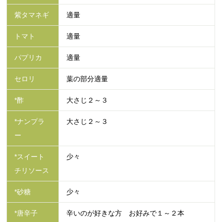
紫タマネギ
適量
トマト
適量
パプリカ
適量
セロリ
葉の部分適量
*酢
大さじ２～３
*ナンプラ
大さじ２～３
ー
*スイート
少々
チリソース
*砂糖
少々
*唐辛子
辛いのが好きな方 お好みで１～２本