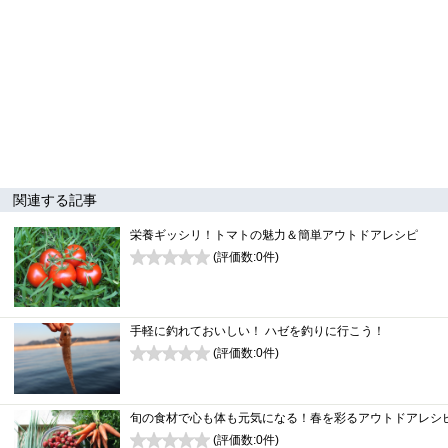
関連する記事
栄養ギッシリ！トマトの魅力＆簡単アウトドアレシピ
(評価数:
0
件)
0
手軽に釣れておいしい！ ハゼを釣りに行こう！
(評価数:
0
件)
0
旬の食材で心も体も元気になる！春を彩るアウトドアレシ
(評価数:
0
件)