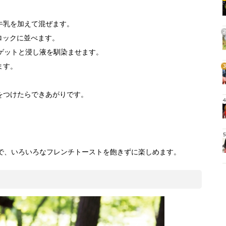
1
牛乳を加えて混ぜます。
ロックに並べます。
2
バゲットと浸し液を馴染ませます。
ます。
3
をつけたらできあがりです。
4
ト
5
で、いろいろなフレンチトーストを飽きずに楽しめます。