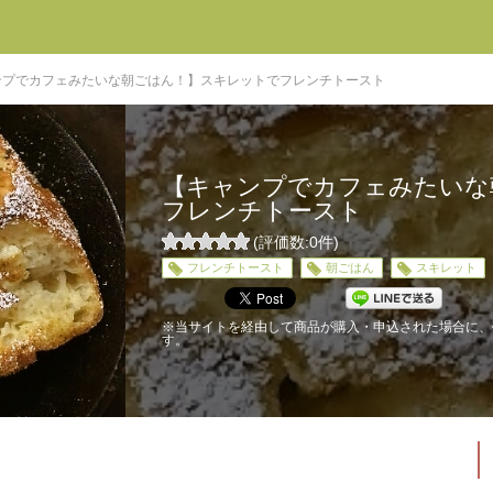
ンプでカフェみたいな朝ごはん！】スキレットでフレンチトースト
【キャンプでカフェみたいな
フレンチトースト
(評価数:
0
件)
0
フレンチトースト
朝ごはん
スキレット
5
※当サイトを経由して商品が購入・申込された場合に、
す。