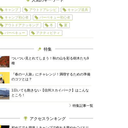
人気のキーワード
キャンプ
アウトドアレシピ
キャンプ道具
キャンプ初心者
バーベキュー初心者
アウトドアクッキング
冬
夏
バーベキュー
アクティビティ
特集
ついつい見とれてしまう！秋の山を彩る樹木たち9
種
『春の一人旅』にチャレンジ！満喫するための準備
のコツとは？
1日いても飽きない【信州スカイパーク】はこんな
ところ！
特集記事一覧
アクセスランキング
初めてでも簡単！キャンプで作れる華やか "パエリ