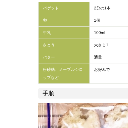
バゲット
2分の1本
卵
1個
牛乳
100ml
さとう
大さじ1
バター
適量
粉砂糖、メープルシロ
お好みで
ップなど
手順