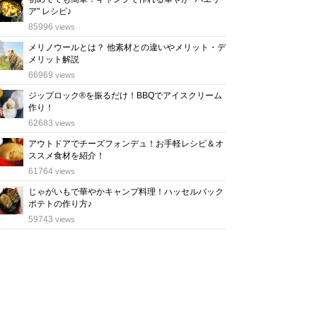
ア" レシピ♪
位
85996
views
メリノウールとは？ 他素材との違いやメリット・デ
メリット解説
位
66969
views
ジップロック®を振るだけ！BBQでアイスクリーム
作り！
位
62683
views
アウトドアでチーズフォンデュ！お手軽レシピ＆オ
ススメ食材を紹介！
位
61764
views
じゃがいもで華やかキャンプ料理！ハッセルバック
ポテトの作り方♪
位
59743
views