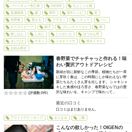
バーベキュー初心者
OIGEN
ちょこっと鍋
及源鋳造
鍋
和牛
和牛レシピ
冬
冬野菜
焚き火
グラタン
シチュー
パン
ローストビーフ
餃子
フレンチトースト
朝
朝ごはん
しめじ
じゃがいも
ほうれん草
まいたけ
チキン
トルティーヤ
焼きトマト
お好み焼き
春野菜でチャチャっと作れる！味
わい贅沢アウトドアレシピ
新緑が目に新鮮なこの季節。植物たちが一斉
に芽吹く春は、この時期にしか味わえない野
菜たちもたくさん芽を出します。 シャキシャ
キした食感やほろ苦さ、春野菜ならではの贅
沢な味わいを、キャンプで味わって...
(評価数:
0
件)
0
最近の口コミ
口コミはまだありません。
アウトドアクッキング
おつまみ
ご飯
こんなの欲しかった！OIGENの