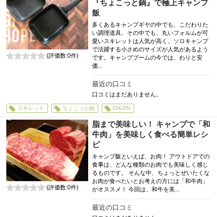
『ちょこっと鍋』で極上キャンプ
飯
多くあるキャンプギヤの中でも、こだわりた
い調理道具。その中でも、丸いフォルムが可
愛いスキレットは人気が高く、ソロキャンプ
で活躍する小さめのサイズが人気があるよう
(評価数:
0
件)
です。キャンプブームの今では、わりと安
0
価...
最近の口コミ
口コミはまだありません。
スキレット
ちょこっと鍋
OIGEN
脂まで美味しい！ キャンプで「和
牛肉」を美味しく食べる簡単レシ
ピ
キャンプ飯といえば、お肉！ アウトドアでの
食事は、どんな種類のお肉でも美味しく感じ
るものです。 そんな中、ちょっとぜいたくな
お肉が食べたいとお考えの方には「和牛肉」
(評価数:
0
件)
がオススメ！ 今回は、和牛を美...
0
最近の口コミ