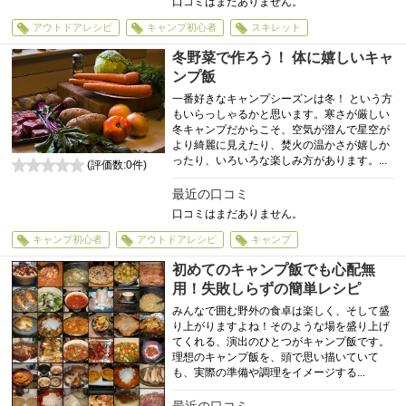
口コミはまだありません。
アウトドアレシピ
キャンプ初心者
スキレット
冬野菜で作ろう！ 体に嬉しいキャ
ンプ飯
一番好きなキャンプシーズンは冬！ という方
もいらっしゃるかと思います。寒さが厳しい
冬キャンプだからこそ、空気が澄んで星空が
より綺麗に見えたり、焚火の温かさが嬉しか
ったり、いろいろな楽しみ方があります。...
(評価数:
0
件)
0
最近の口コミ
口コミはまだありません。
キャンプ初心者
アウトドアレシピ
キャンプ
初めてのキャンプ飯でも心配無
用！失敗しらずの簡単レシピ
みんなで囲む野外の食卓は楽しく、そして盛
り上がりますよね！そのような場を盛り上げ
てくれる、演出のひとつがキャンプ飯です。
理想のキャンプ飯を、頭で思い描いていて
も、実際の準備や調理をイメージする...