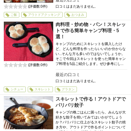
最近の口コミ
(評価数:
0
件)
口コミはまだありません。
0
ご飯
アウトドアクッキング
おつまみ
肉料理・炒め物・パン！スキレッ
トで作る簡単キャンプ料理・5
選！
キャンプのためにスキレットを購入したけ
ど、どんな料理を作ったらいいのか分からな
い...そんな方も多いのではないでしょうか。
そこで今回はスキレットを使った簡単キャン
プ料理を5品ご紹介します。ぜひ参考にし...
(評価数:
0
件)
0
最近の口コミ
口コミはまだありません。
シチュー
スキレット
グラタン
スキレットで作る！アウトドアで
パリパリ餃子
キャンプの晩ごはんに困ったら、みんなが大
好きな餃子を焼いてみてはいかがでしょう
か？パリパリに仕上がるスキレット餃子の焼
き方や、アウトドアで作るポイントについて