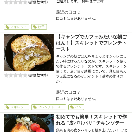
ご紹介します。 材料 まずは材...
(評価数:
0
件)
0
最近の口コミ
口コミはまだありません。
スキレット
餃子
【キャンプでカフェみたいな朝ご
はん！】スキレットでフレンチト
ースト
キャンプの朝ごはんをちょっとオシャレにし
たい時にぴったりなのが、スキレットを使っ
て作るフレンチトーストです。スキレットを
使うと、焦げ目が綺麗について、見た目もカ
(評価数:
0
件)
フェ風になるのがポイント！基本の作り方
0
か...
最近の口コミ
口コミはまだありません。
スキレット
フレンチトースト
パン
初めてでも簡単！スキレットで作
れる "皮パリパリ" チキンソテー
鶏もも肉の皮をパリッと焼き上げたい！ けど