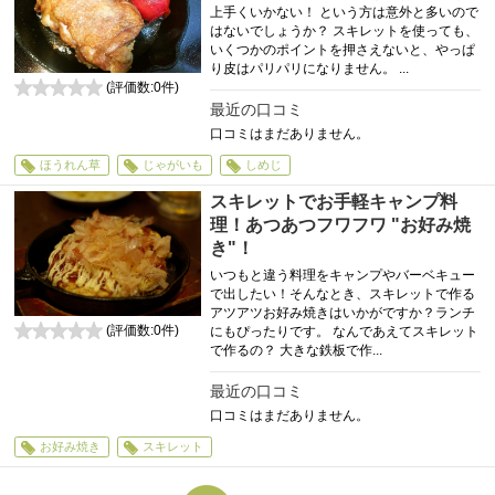
上手くいかない！ という方は意外と多いので
はないでしょうか？ スキレットを使っても、
いくつかのポイントを押さえないと、やっぱ
り皮はパリパリになりません。 ...
(評価数:
0
件)
0
最近の口コミ
口コミはまだありません。
ほうれん草
じゃがいも
しめじ
スキレットでお手軽キャンプ料
理！あつあつフワフワ "お好み焼
き"！
いつもと違う料理をキャンプやバーベキュー
で出したい！そんなとき、スキレットで作る
アツアツお好み焼きはいかがですか？ランチ
(評価数:
0
件)
にもぴったりです。 なんであえてスキレット
0
で作るの？ 大きな鉄板で作...
最近の口コミ
口コミはまだありません。
お好み焼き
スキレット